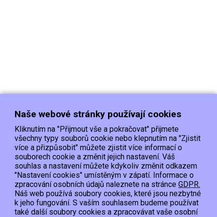
Naše webové stránky používají cookies
Kliknutím na "Přijmout vše a pokračovat" přijmete
všechny typy souborů cookie nebo klepnutím na "Zjistit
více a přizpůsobit" můžete zjistit více informací o
souborech cookie a změnit jejich nastavení. Váš
Doprava
Platba
Kontakt/Reklamace
souhlas a nastavení můžete kdykoliv změnit odkazem
Obchodní podmínky
Ochrana os.údajů
"Nastavení cookies" umístěným v zápatí. Informace o
zpracování osobních údajů naleznete na stránce
GDPR.
Náš web používá soubory cookies, které jsou nezbytné
EET :Podle zákona o evidenci tržeb je prodávající povinen vystavit kupujícímu
k jeho fungování. S vaším souhlasem budeme používat
účtenku.
také další soubory cookies a zpracovávat vaše osobní