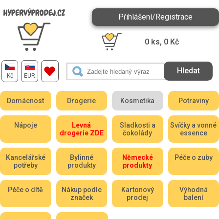
Přihlášení/Registrace
0
ks,
0
Kč
Kč
EUR
Domácnost
Drogerie
Kosmetika
Potraviny
Nápoje
Levná
Sladkosti a
Svíčky a vonné
drogerie ZDE
čokolády
essence
Kancelářské
Bylinné
Německé
Péče o zuby
potřeby
produkty
produkty
Péče o dítě
Nákup podle
Kartonový
Výhodná
značek
prodej
balení