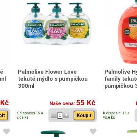
té
Palmolive Flower Love
Palmolive H
 ml
tekuté mýdlo s pumpičkou
family tekut
300ml
pumpičkou 
 Kč
55 Kč
Naše cena:
K dispozici 15 a
K dispozici 15 a
pit
Koupit
více ks
více ks