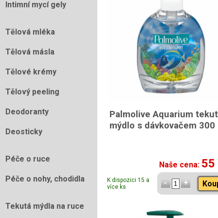
Intimní mycí gely
Tělová mléka
Tělová másla
Tělové krémy
Tělový peeling
Deodoranty
Palmolive Aquarium teku
mýdlo s dávkovačem 300
Deosticky
Péče o ruce
55
Naše cena:
Péče o nohy, chodidla
K dispozici 15 a
Kou
více ks
Tekutá mýdla na ruce