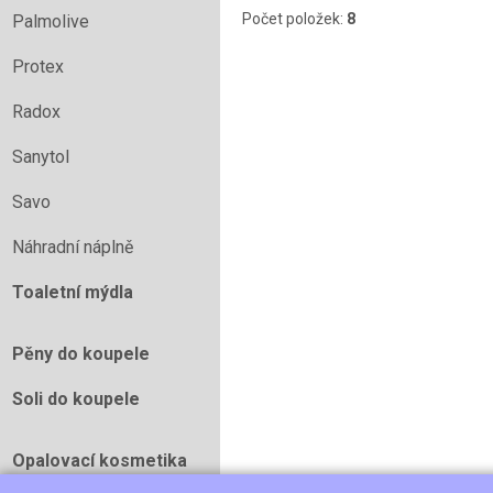
Počet položek:
8
Palmolive
Protex
Radox
Sanytol
Savo
Náhradní náplně
Toaletní mýdla
Pěny do koupele
Soli do koupele
Opalovací kosmetika