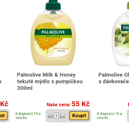
Palmolive Milk & Honey
Palmolive O
u
tekuté mýdlo s pumpičkou
s dávkovač
300ml
 Kč
55 Kč
Naše cena:
K dispozici 15 a
K dispozici 15 a
pit
Koupit
více ks
více ks