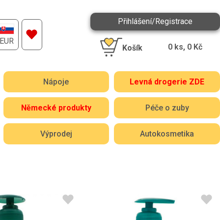
Přihlášení/Registrace
EUR
0
ks,
0
Kč
Košík
Nápoje
Levná drogerie ZDE
Německé produkty
Péče o zuby
Výprodej
Autokosmetika