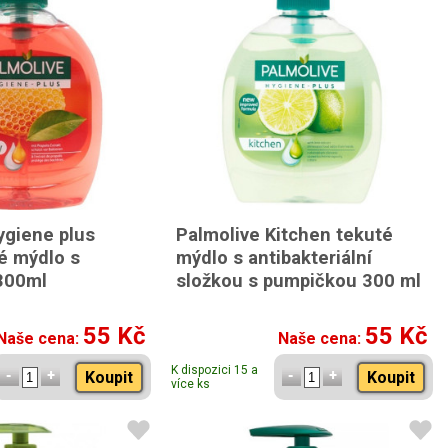
ygiene plus
Palmolive Kitchen tekuté
é mýdlo s
mýdlo s antibakteriální
300ml
složkou s pumpičkou 300 ml
55 Kč
55 Kč
Naše cena:
Naše cena:
K dispozici 15 a
Koupit
Koupit
více ks