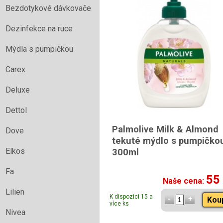
Bezdotykové dávkovače
Dezinfekce na ruce
Mýdla s pumpičkou
Carex
Deluxe
Dettol
Palmolive Milk & Almond
Dove
tekuté mýdlo s pumpičko
Elkos
300ml
Fa
55
Naše cena:
Lilien
K dispozici 15 a
Kou
více ks
Nivea