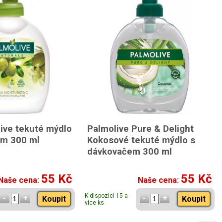
live tekuté mýdlo
Palmolive Pure & Delight
em 300 ml
Kokosové tekuté mýdlo s
dávkovačem 300 ml
55 Kč
55 Kč
Naše cena:
Naše cena:
K dispozici 15 a
Koupit
Koupit
více ks