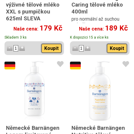
výživné tělové mléko
Caring tělové mléko
XXL s pumpičkou
400ml
625ml SLEVA
pro normální až suchou
pokožku
179 Kč
189 Kč
Naše cena:
Naše cena:
Skladem 3 ks
K dispozici 15 a více ks
Koupit
Koupit
Německé Barnängen
Německé Barnängen