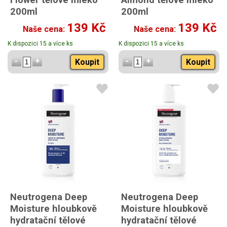
200ml
200ml
s vůní růže a třešňových
s vůní sladké vanilky a
139 Kč
139 Kč
Naše cena:
Naše cena:
květů
mandle
K dispozici 15 a více ks
K dispozici 15 a více ks
Koupit
Koupit
Neutrogena Deep
Neutrogena Deep
Moisture hloubkově
Moisture hloubkově
hydratační tělové
hydratační tělové