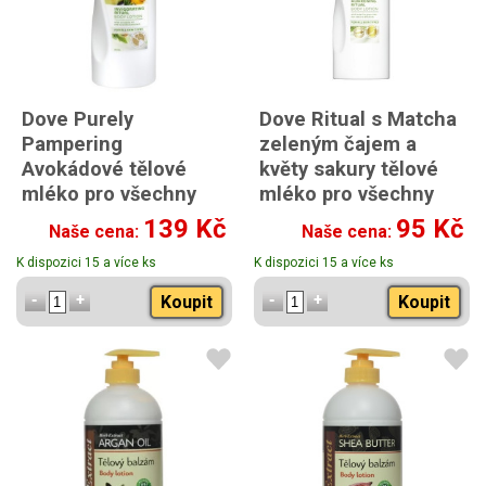
Dove Purely
Dove Ritual s Matcha
Pampering
zeleným čajem a
Avokádové tělové
květy sakury tělové
mléko pro všechny
mléko pro všechny
typy pleti 400 ml
typy pleti 250 ml
139 Kč
95 Kč
Naše cena:
Naše cena:
K dispozici 15 a více ks
K dispozici 15 a více ks
Koupit
Koupit