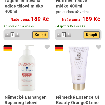
Lagom limitovaná
Nutritive tělové
edice tělové mléko
mléko 400ml
400ml
pro suchou až velmi
suchou pokožku
pro suchou pokožku
189 Kč
189 Kč
Naše cena:
Naše cena:
K dispozici 15 a více ks
K dispozici 15 a více ks
Koupit
Koupit
Německé Barnängen
Německé Essence Of
Repairing tělové
Beauty Orange&Lime