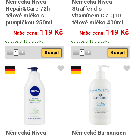
Německá Nivea
Německá Nivea
Repair&Care 72h
Straffend s
tělové mléko s
vitamínem C a Q10
pumpičkou 250ml
tělové mléko 400ml
119 Kč
149 Kč
Naše cena:
Naše cena:
K dispozici 15 a více ks
K dispozici 15 a více ks
Koupit
Koupit
Německá Nivea
Německé Barnängen