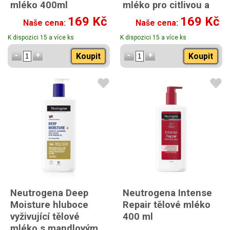
mléko 400ml
mléko pro citlivou a
suchou pokožku
169 Kč
169 Kč
Naše cena:
Naše cena:
400ml
K dispozici 15 a více ks
K dispozici 15 a více ks
Koupit
Koupit
Neutrogena Deep
Neutrogena Intense
Moisture hluboce
Repair tělové mléko
vyživující tělové
400 ml
mléko s mandlovým