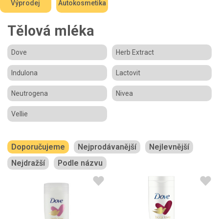
Výprodej
Autokosmetika
Tělová mléka
Dove
Herb Extract
Indulona
Lactovit
Neutrogena
Nivea
Vellie
Doporučujeme
Nejprodávanější
Nejlevnější
Nejdražší
Podle názvu