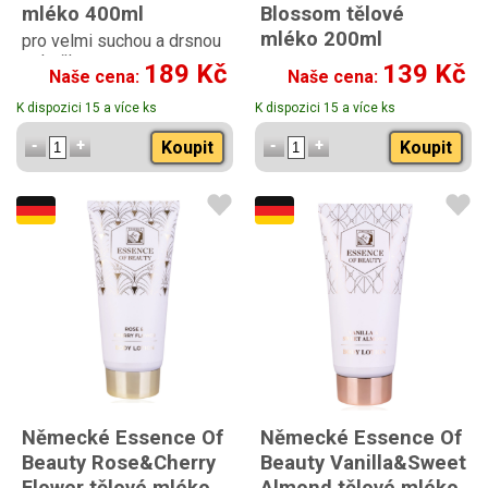
mléko 400ml
Blossom tělové
mléko 200ml
pro velmi suchou a drsnou
pokožku
s vůní pomerančového a
189 Kč
139 Kč
Naše cena:
Naše cena:
limetkového květu
K dispozici 15 a více ks
K dispozici 15 a více ks
Koupit
Koupit
Německé Essence Of
Německé Essence Of
Beauty Rose&Cherry
Beauty Vanilla&Sweet
Flower tělové mléko
Almond tělové mléko