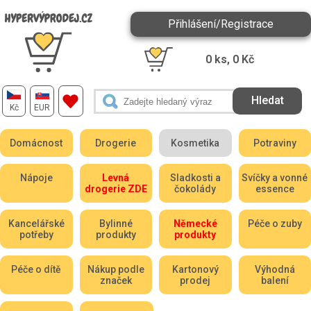
Přihlášení/Registrace
0
ks,
0
Kč
Kč
EUR
Domácnost
Drogerie
Kosmetika
Potraviny
Nápoje
Levná
Sladkosti a
Svíčky a vonné
drogerie ZDE
čokolády
essence
Kancelářské
Bylinné
Německé
Péče o zuby
potřeby
produkty
produkty
Péče o dítě
Nákup podle
Kartonový
Výhodná
značek
prodej
balení