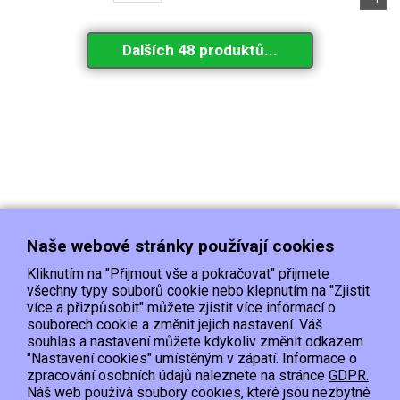
Dalších 48 produktů...
Naše webové stránky používají cookies
Kliknutím na "Přijmout vše a pokračovat" přijmete
všechny typy souborů cookie nebo klepnutím na "Zjistit
více a přizpůsobit" můžete zjistit více informací o
souborech cookie a změnit jejich nastavení. Váš
Doprava
Platba
Kontakt/Reklamace
souhlas a nastavení můžete kdykoliv změnit odkazem
Obchodní podmínky
Ochrana os.údajů
"Nastavení cookies" umístěným v zápatí. Informace o
zpracování osobních údajů naleznete na stránce
GDPR.
Náš web používá soubory cookies, které jsou nezbytné