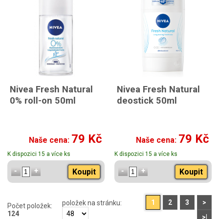
Nivea Fresh Natural
Nivea Fresh Natural
0% roll-on 50ml
deostick 50ml
79 Kč
79 Kč
Naše cena:
Naše cena:
K dispozici 15 a více ks
K dispozici 15 a více ks
Koupit
Koupit
1
2
3
>
položek na stránku:
Počet položek:
124
>|