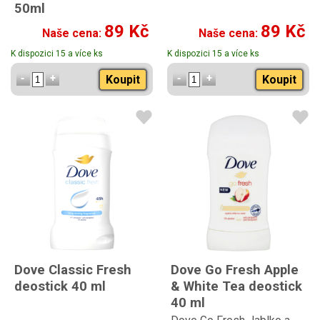
50ml
Dove Advanced Care Go
89 Kč
89 Kč
Naše cena:
Naše cena:
Fresh Granátové Jablko
roll-on 50ml
K dispozici 15 a více ks
K dispozici 15 a více ks
Koupit
Koupit
Dove Classic Fresh
Dove Go Fresh Apple
deostick 40 ml
& White Tea deostick
40 ml