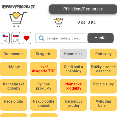
Přihlášení/Registrace
0
ks,
0
Kč
Kč
EUR
Domácnost
Drogerie
Kosmetika
Potraviny
Nápoje
Levná
Sladkosti a
Svíčky a vonné
drogerie ZDE
čokolády
essence
Kancelářské
Bylinné
Německé
Péče o zuby
potřeby
produkty
produkty
Péče o dítě
Nákup podle
Kartonový
Výhodná
značek
prodej
balení