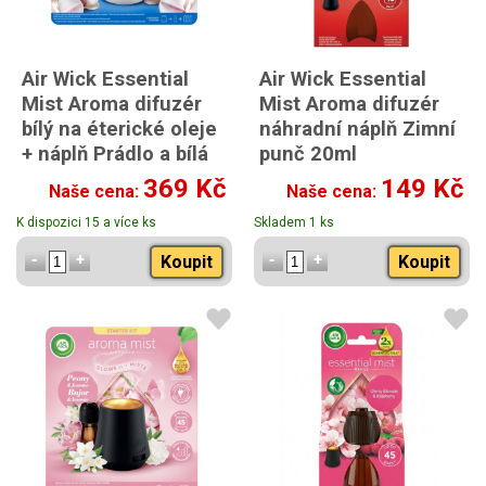
Air Wick Essential
Air Wick Essential
Mist Aroma difuzér
Mist Aroma difuzér
bílý na éterické oleje
náhradní náplň Zimní
+ náplň Prádlo a bílá
punč 20ml
orchidej 20ml
369 Kč
149 Kč
Naše cena:
Naše cena:
K dispozici 15 a více ks
Skladem 1 ks
Koupit
Koupit