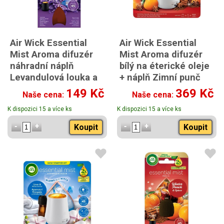
Air Wick Essential
Air Wick Essential
Mist Aroma difuzér
Mist Aroma difuzér
náhradní náplň
bílý na éterické oleje
Levandulová louka a
+ náplň Zimní punč
modré kvítky 20ml
20ml
149 Kč
369 Kč
Naše cena:
Naše cena:
K dispozici 15 a více ks
K dispozici 15 a více ks
Koupit
Koupit