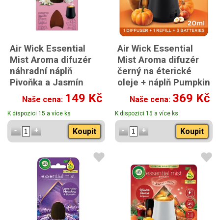
Air Wick Essential
Air Wick Essential
Mist Aroma difuzér
Mist Aroma difuzér
náhradní náplň
černý na éterické
Pivoňka a Jasmín
oleje + náplň Pumpkin
20ml
Spice 20ml
149 Kč
369 Kč
Naše cena:
Naše cena:
K dispozici 15 a více ks
K dispozici 15 a více ks
Koupit
Koupit