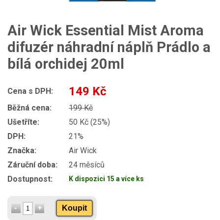
Air Wick Essential Mist Aroma
difuzér náhradní náplň Prádlo a
bílá orchidej 20ml
149 Kč
Cena s DPH:
Běžná cena:
199 Kč
Ušetříte:
50 Kč (25%)
DPH:
21%
Značka:
Air Wick
Záruční doba:
24 měsíců
Dostupnost:
K dispozici 15 a více ks
Koupit