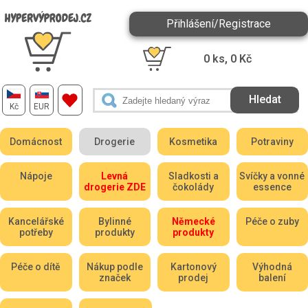
Přihlášení/Registrace
0
ks,
0
Kč
Kč
EUR
Domácnost
Drogerie
Kosmetika
Potraviny
Nápoje
Levná
Sladkosti a
Svíčky a vonné
drogerie ZDE
čokolády
essence
Kancelářské
Bylinné
Německé
Péče o zuby
potřeby
produkty
produkty
Péče o dítě
Nákup podle
Kartonový
Výhodná
značek
prodej
balení