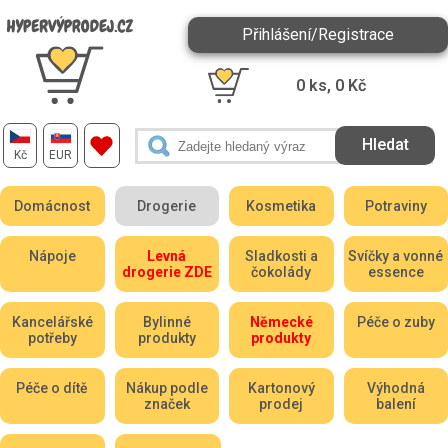
Přihlášení/Registrace
0
ks,
0
Kč
Kč
EUR
Domácnost
Drogerie
Kosmetika
Potraviny
Nápoje
Levná
Sladkosti a
Svíčky a vonné
drogerie ZDE
čokolády
essence
Kancelářské
Bylinné
Německé
Péče o zuby
potřeby
produkty
produkty
Péče o dítě
Nákup podle
Kartonový
Výhodná
značek
prodej
balení