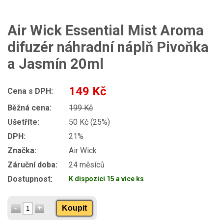
Air Wick Essential Mist Aroma
difuzér náhradní náplň Pivoňka
a Jasmín 20ml
149 Kč
Cena s DPH:
Běžná cena:
199 Kč
Ušetříte:
50 Kč (25%)
DPH:
21%
Značka:
Air Wick
Záruční doba:
24 měsíců
Dostupnost:
K dispozici 15 a více ks
Koupit