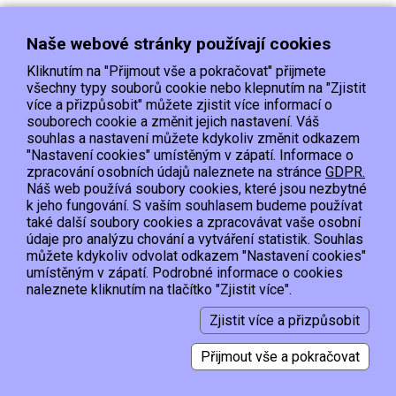
Naše webové stránky používají cookies
Kliknutím na "Přijmout vše a pokračovat" přijmete
všechny typy souborů cookie nebo klepnutím na "Zjistit
více a přizpůsobit" můžete zjistit více informací o
souborech cookie a změnit jejich nastavení. Váš
Doprava
Platba
Kontakt/Reklamace
souhlas a nastavení můžete kdykoliv změnit odkazem
Obchodní podmínky
Ochrana os.údajů
"Nastavení cookies" umístěným v zápatí. Informace o
zpracování osobních údajů naleznete na stránce
GDPR.
Náš web používá soubory cookies, které jsou nezbytné
EET :Podle zákona o evidenci tržeb je prodávající povinen vystavit kupujícímu
k jeho fungování. S vaším souhlasem budeme používat
účtenku.
také další soubory cookies a zpracovávat vaše osobní
Zároveň je povinen zaevidovat přijatou tržbu u správce daně online; v případě
údaje pro analýzu chování a vytváření statistik. Souhlas
technického výpadku pak nejpozději do 48 hodin.
můžete kdykoliv odvolat odkazem "Nastavení cookies"
umístěným v zápatí. Podrobné informace o cookies
Copyright © 2015, Hypervyprodej.cz, všechna práva vyhrazena
naleznete kliknutím na tlačítko "Zjistit více".
Zjistit více a přizpůsobit
Vytvořil:
2026 © Smartware s.r.o.
,
Redakční systém MultiCMS
Přijmout vše a pokračovat
Nastavení cookies