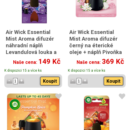
Air Wick Essential
Air Wick Essential
Mist Aroma difuzér
Mist Aroma difuzér
náhradní náplň
černý na éterické
Levandulová louka a
oleje + náplň Pivoňka
modré kvítky 20ml
a jasmín 20ml
149 Kč
369 Kč
Naše cena:
Naše cena:
K dispozici 15 a více ks
K dispozici 15 a více ks
Koupit
Koupit