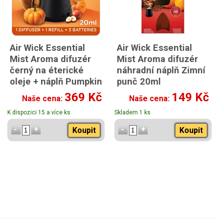
Air Wick Essential
Air Wick Essential
Mist Aroma difuzér
Mist Aroma difuzér
černý na éterické
náhradní náplň Zimní
oleje + náplň Pumpkin
punč 20ml
Spice 20ml
369 Kč
149 Kč
Naše cena:
Naše cena:
K dispozici 15 a více ks
Skladem 1 ks
Koupit
Koupit