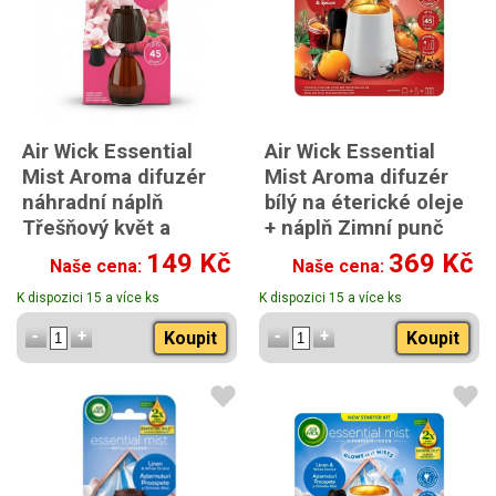
Air Wick Essential
Air Wick Essential
Mist Aroma difuzér
Mist Aroma difuzér
náhradní náplň
bílý na éterické oleje
Třešňový květ a
+ náplň Zimní punč
malina 20ml
20ml
149 Kč
369 Kč
Naše cena:
Naše cena:
K dispozici 15 a více ks
K dispozici 15 a více ks
Koupit
Koupit