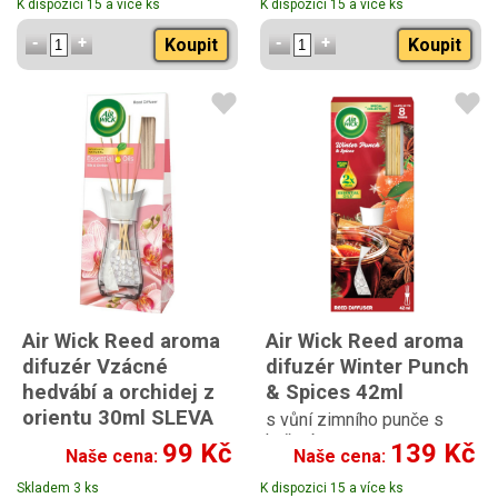
K dispozici 15 a více ks
K dispozici 15 a více ks
Koupit
Koupit
Air Wick Reed aroma
Air Wick Reed aroma
difuzér Vzácné
difuzér Winter Punch
hedvábí a orchidej z
& Spices 42ml
orientu 30ml SLEVA
s vůní zimního punče s
kořením
99 Kč
139 Kč
Naše cena:
Naše cena:
Skladem 3 ks
K dispozici 15 a více ks