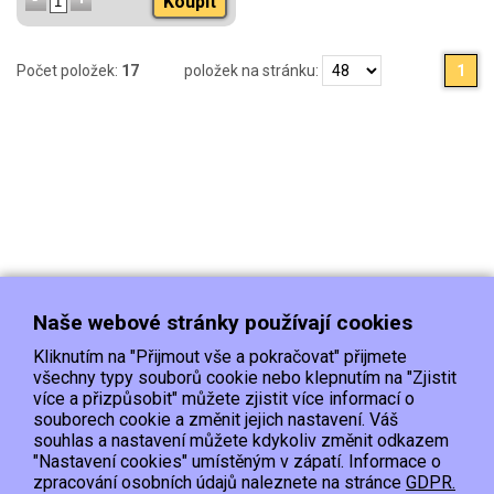
Koupit
Počet položek:
17
položek na stránku:
1
Naše webové stránky používají cookies
Kliknutím na "Přijmout vše a pokračovat" přijmete
všechny typy souborů cookie nebo klepnutím na "Zjistit
více a přizpůsobit" můžete zjistit více informací o
souborech cookie a změnit jejich nastavení. Váš
Doprava
Platba
Kontakt/Reklamace
souhlas a nastavení můžete kdykoliv změnit odkazem
Obchodní podmínky
Ochrana os.údajů
"Nastavení cookies" umístěným v zápatí. Informace o
zpracování osobních údajů naleznete na stránce
GDPR.