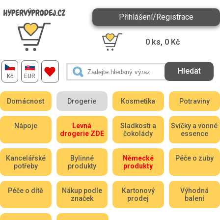
Přihlášení/Registrace
0
ks,
0
Kč
Kč
EUR
Domácnost
Drogerie
Kosmetika
Potraviny
Nápoje
Levná
Sladkosti a
Svíčky a vonné
drogerie ZDE
čokolády
essence
Kancelářské
Bylinné
Německé
Péče o zuby
potřeby
produkty
produkty
Péče o dítě
Nákup podle
Kartonový
Výhodná
značek
prodej
balení