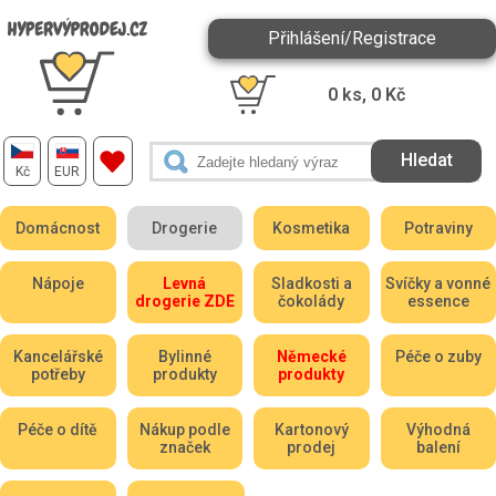
Přihlášení/Registrace
0
ks,
0
Kč
Kč
EUR
Domácnost
Drogerie
Kosmetika
Potraviny
Nápoje
Levná
Sladkosti a
Svíčky a vonné
drogerie ZDE
čokolády
essence
Kancelářské
Bylinné
Německé
Péče o zuby
potřeby
produkty
produkty
Péče o dítě
Nákup podle
Kartonový
Výhodná
značek
prodej
balení