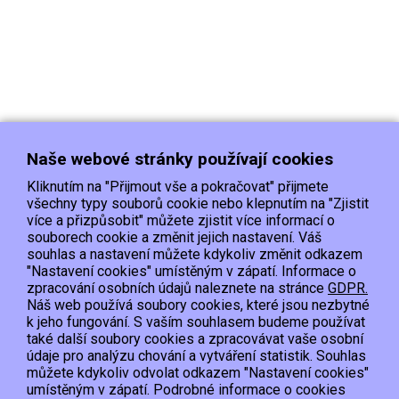
Naše webové stránky používají cookies
Kliknutím na "Přijmout vše a pokračovat" přijmete
všechny typy souborů cookie nebo klepnutím na "Zjistit
více a přizpůsobit" můžete zjistit více informací o
souborech cookie a změnit jejich nastavení. Váš
Doprava
Platba
Kontakt/Reklamace
souhlas a nastavení můžete kdykoliv změnit odkazem
Obchodní podmínky
Ochrana os.údajů
"Nastavení cookies" umístěným v zápatí. Informace o
zpracování osobních údajů naleznete na stránce
GDPR.
Náš web používá soubory cookies, které jsou nezbytné
EET :Podle zákona o evidenci tržeb je prodávající povinen vystavit kupujícímu
k jeho fungování. S vaším souhlasem budeme používat
účtenku.
také další soubory cookies a zpracovávat vaše osobní
Zároveň je povinen zaevidovat přijatou tržbu u správce daně online; v případě
údaje pro analýzu chování a vytváření statistik. Souhlas
technického výpadku pak nejpozději do 48 hodin.
můžete kdykoliv odvolat odkazem "Nastavení cookies"
umístěným v zápatí. Podrobné informace o cookies