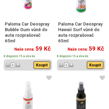
Paloma Car Deospray
Paloma Car Deospray
Bubble Gum vůně do
Hawaii Surf vůně do
auta rozprašovač
auta rozprašovač
65ml
65ml
s vůní žvýkačky
svěží a tropická vůně
59 Kč
59 Kč
Naše cena:
Naše cena:
K dispozici 15 a více ks
K dispozici 15 a více ks
Koupit
Koupit