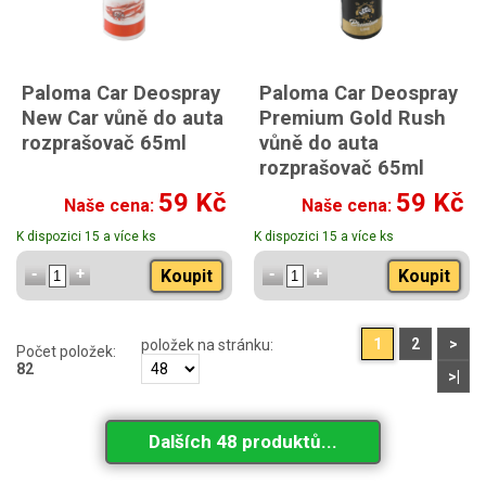
Paloma Car Deospray
Paloma Car Deospray
New Car vůně do auta
Premium Gold Rush
rozprašovač 65ml
vůně do auta
rozprašovač 65ml
teplejší, výraznější a lehce
59 Kč
59 Kč
Naše cena:
Naše cena:
luxusní vůně
K dispozici 15 a více ks
K dispozici 15 a více ks
Koupit
Koupit
1
2
>
položek na stránku:
Počet položek:
82
>|
Dalších 48 produktů...