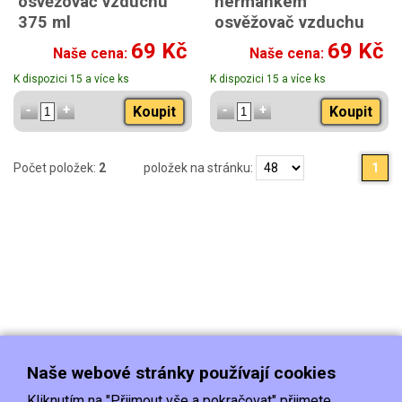
osvěžovač vzduchu
heřmánkem
375 ml
osvěžovač vzduchu
375 ml
69 Kč
69 Kč
Naše cena:
Naše cena:
K dispozici 15 a více ks
K dispozici 15 a více ks
Koupit
Koupit
Počet položek:
2
položek na stránku:
1
Naše webové stránky používají cookies
Kliknutím na "Přijmout vše a pokračovat" přijmete