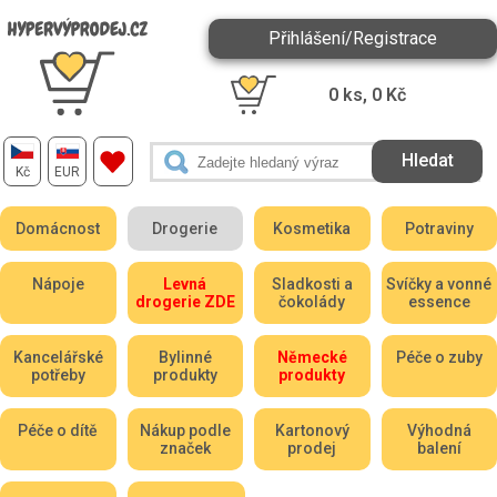
Přihlášení/Registrace
0
ks,
0
Kč
Kč
EUR
Domácnost
Drogerie
Kosmetika
Potraviny
Nápoje
Levná
Sladkosti a
Svíčky a vonné
drogerie ZDE
čokolády
essence
Kancelářské
Bylinné
Německé
Péče o zuby
potřeby
produkty
produkty
Péče o dítě
Nákup podle
Kartonový
Výhodná
značek
prodej
balení