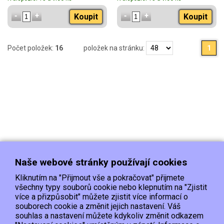
Koupit
Koupit
Počet položek:
16
položek na stránku:
1
Naše webové stránky používají cookies
Kliknutím na "Přijmout vše a pokračovat" přijmete
všechny typy souborů cookie nebo klepnutím na "Zjistit
více a přizpůsobit" můžete zjistit více informací o
souborech cookie a změnit jejich nastavení. Váš
Doprava
Platba
Kontakt/Reklamace
souhlas a nastavení můžete kdykoliv změnit odkazem
Obchodní podmínky
Ochrana os.údajů