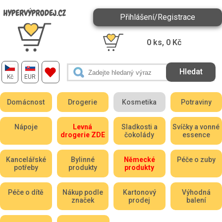
Přihlášení/Registrace
0
ks,
0
Kč
Kč
EUR
Domácnost
Drogerie
Kosmetika
Potraviny
Nápoje
Levná
Sladkosti a
Svíčky a vonné
drogerie ZDE
čokolády
essence
Kancelářské
Bylinné
Německé
Péče o zuby
potřeby
produkty
produkty
Péče o dítě
Nákup podle
Kartonový
Výhodná
značek
prodej
balení