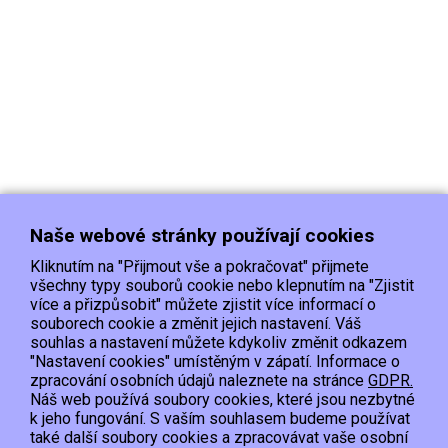
Naše webové stránky používají cookies
Kliknutím na "Přijmout vše a pokračovat" přijmete
všechny typy souborů cookie nebo klepnutím na "Zjistit
více a přizpůsobit" můžete zjistit více informací o
souborech cookie a změnit jejich nastavení. Váš
Doprava
Platba
Kontakt/Reklamace
souhlas a nastavení můžete kdykoliv změnit odkazem
Obchodní podmínky
Ochrana os.údajů
"Nastavení cookies" umístěným v zápatí. Informace o
zpracování osobních údajů naleznete na stránce
GDPR.
Náš web používá soubory cookies, které jsou nezbytné
EET :Podle zákona o evidenci tržeb je prodávající povinen vystavit kupujícímu
k jeho fungování. S vaším souhlasem budeme používat
účtenku.
také další soubory cookies a zpracovávat vaše osobní