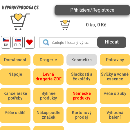
Přihlášení/Registrace
0
ks,
0
Kč
Kč
EUR
Domácnost
Drogerie
Kosmetika
Potraviny
Nápoje
Levná
Sladkosti a
Svíčky a vonné
drogerie ZDE
čokolády
essence
Kancelářské
Bylinné
Německé
Péče o zuby
potřeby
produkty
produkty
Péče o dítě
Nákup podle
Kartonový
Výhodná
značek
prodej
balení