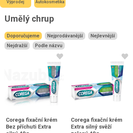
Výprodej
Autokosmetika
Umělý chrup
Doporučujeme
Nejprodávanější
Nejlevnější
Nejdražší
Podle názvu
Corega fixační krém
Corega fixační krém
Bez příchuti Extra
Extra silný svěží