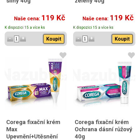
silný 40g
zelený 40g
119 Kč
119 Kč
Naše cena:
Naše cena:
K dispozici 15 a více ks
K dispozici 15 a více ks
Koupit
Koupit
Corega fixační krém
Corega fixační krém
Max
Ochrana dásní růžový
Upevnění+Utěsnění
40g