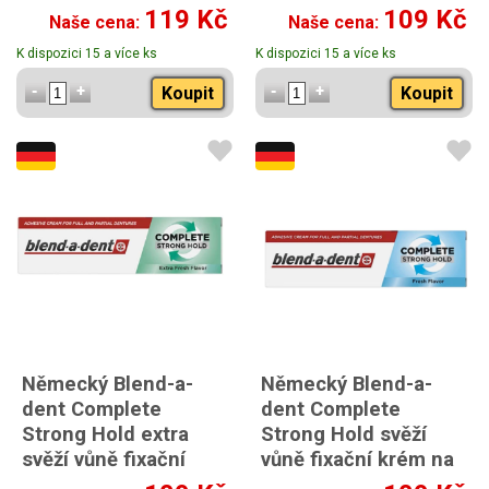
na zuby 47g
119 Kč
109 Kč
Naše cena:
Naše cena:
K dispozici 15 a více ks
K dispozici 15 a více ks
Koupit
Koupit
Německý Blend-a-
Německý Blend-a-
dent Complete
dent Complete
Strong Hold extra
Strong Hold svěží
svěží vůně fixační
vůně fixační krém na
krém na zuby 47g
zuby 47g