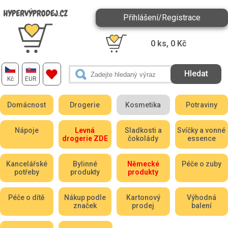
Přihlášení/Registrace
0
ks,
0
Kč
Kč
EUR
Domácnost
Drogerie
Kosmetika
Potraviny
Nápoje
Levná
Sladkosti a
Svíčky a vonné
drogerie ZDE
čokolády
essence
Kancelářské
Bylinné
Německé
Péče o zuby
potřeby
produkty
produkty
Péče o dítě
Nákup podle
Kartonový
Výhodná
značek
prodej
balení