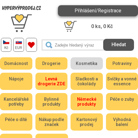
Přihlášení/Registrace
0
ks,
0
Kč
Kč
EUR
Domácnost
Drogerie
Kosmetika
Potraviny
Nápoje
Levná
Sladkosti a
Svíčky a vonné
drogerie ZDE
čokolády
essence
Kancelářské
Bylinné
Německé
Péče o zuby
potřeby
produkty
produkty
Péče o dítě
Nákup podle
Kartonový
Výhodná
značek
prodej
balení