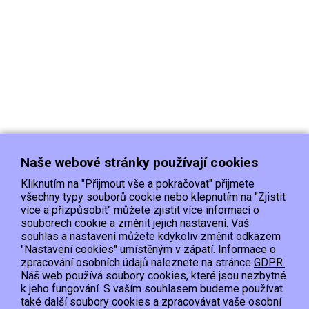
Naše webové stránky používají cookies
Kliknutím na "Přijmout vše a pokračovat" přijmete
všechny typy souborů cookie nebo klepnutím na "Zjistit
více a přizpůsobit" můžete zjistit více informací o
souborech cookie a změnit jejich nastavení. Váš
Doprava
Platba
Kontakt/Reklamace
souhlas a nastavení můžete kdykoliv změnit odkazem
Obchodní podmínky
Ochrana os.údajů
"Nastavení cookies" umístěným v zápatí. Informace o
zpracování osobních údajů naleznete na stránce
GDPR.
Náš web používá soubory cookies, které jsou nezbytné
EET :Podle zákona o evidenci tržeb je prodávající povinen vystavit kupujícímu
k jeho fungování. S vaším souhlasem budeme používat
účtenku.
také další soubory cookies a zpracovávat vaše osobní