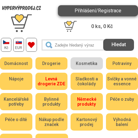
Přihlášení/Registrace
0
ks,
0
Kč
Kč
EUR
Domácnost
Drogerie
Kosmetika
Potraviny
Nápoje
Levná
Sladkosti a
Svíčky a vonné
drogerie ZDE
čokolády
essence
Kancelářské
Bylinné
Německé
Péče o zuby
potřeby
produkty
produkty
Péče o dítě
Nákup podle
Kartonový
Výhodná
značek
prodej
balení