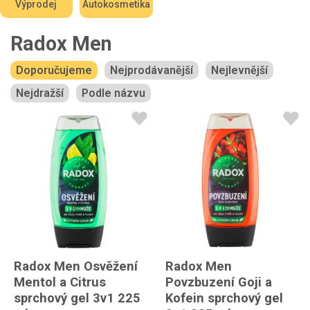
Výprodej
Autokosmetika
Radox Men
Doporučujeme
Nejprodávanější
Nejlevnější
Nejdražší
Podle názvu
Radox Men Osvěžení
Radox Men
Mentol a Citrus
Povzbuzení Goji a
sprchový gel 3v1 225
Kofein sprchový gel