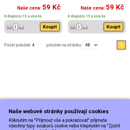
Radox Men Sport Máta a
59 Kč
59 Kč
Naše cena:
Naše cena:
Mořská sůl sprchový gel
3v1 250 ml
K dispozici 15 a více ks
K dispozici 15 a více ks
Koupit
Koupit
Počet položek:
4
položek na stránku:
1
Naše webové stránky používají cookies
Kliknutím na "Přijmout vše a pokračovat" přijmete
všechny typy souborů cookie nebo klepnutím na "Zjistit