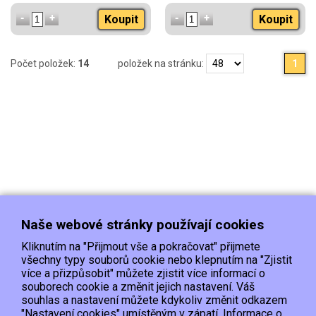
Koupit
Koupit
Počet položek:
14
položek na stránku:
1
Naše webové stránky používají cookies
Kliknutím na "Přijmout vše a pokračovat" přijmete
všechny typy souborů cookie nebo klepnutím na "Zjistit
více a přizpůsobit" můžete zjistit více informací o
souborech cookie a změnit jejich nastavení. Váš
Doprava
Platba
Kontakt/Reklamace
souhlas a nastavení můžete kdykoliv změnit odkazem
Obchodní podmínky
Ochrana os.údajů
"Nastavení cookies" umístěným v zápatí. Informace o