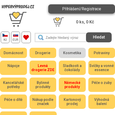
Přihlášení/Registrace
0
ks,
0
Kč
Kč
EUR
Domácnost
Drogerie
Kosmetika
Potraviny
Nápoje
Levná
Sladkosti a
Svíčky a vonné
drogerie ZDE
čokolády
essence
Kancelářské
Bylinné
Německé
Péče o zuby
potřeby
produkty
produkty
Péče o dítě
Nákup podle
Kartonový
Výhodná
značek
prodej
balení