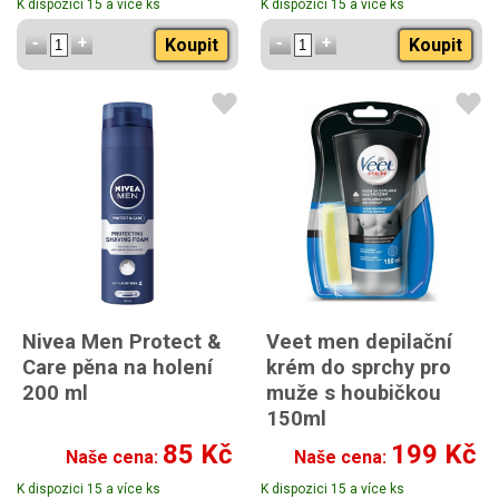
K dispozici 15 a více ks
K dispozici 15 a více ks
Koupit
Koupit
Nivea Men Protect &
Veet men depilační
Care pěna na holení
krém do sprchy pro
200 ml
muže s houbičkou
150ml
85 Kč
199 Kč
Naše cena:
Naše cena:
K dispozici 15 a více ks
K dispozici 15 a více ks