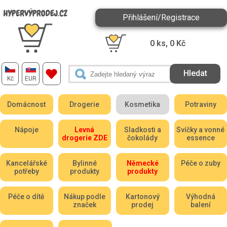
Přihlášení/Registrace
0
ks,
0
Kč
Kč
EUR
Domácnost
Drogerie
Kosmetika
Potraviny
Nápoje
Levná
Sladkosti a
Svíčky a vonné
drogerie ZDE
čokolády
essence
Kancelářské
Bylinné
Německé
Péče o zuby
potřeby
produkty
produkty
Péče o dítě
Nákup podle
Kartonový
Výhodná
značek
prodej
balení