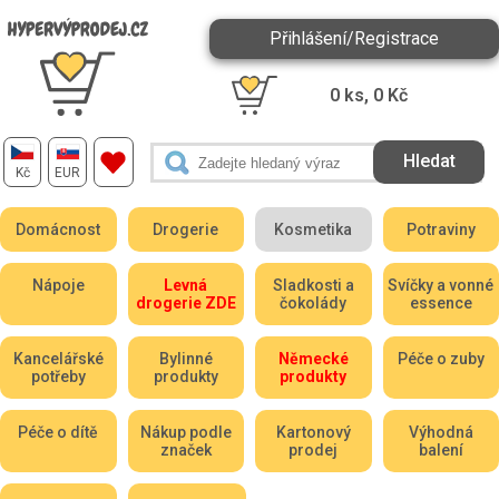
Přihlášení/Registrace
0
ks,
0
Kč
Kč
EUR
Domácnost
Drogerie
Kosmetika
Potraviny
Nápoje
Levná
Sladkosti a
Svíčky a vonné
drogerie ZDE
čokolády
essence
Kancelářské
Bylinné
Německé
Péče o zuby
potřeby
produkty
produkty
Péče o dítě
Nákup podle
Kartonový
Výhodná
značek
prodej
balení