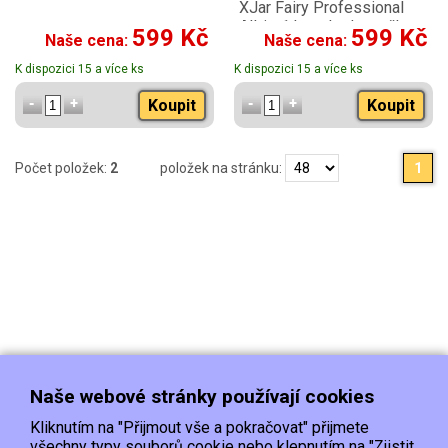
XJar Fairy Professional
All-in-1 kapsle do myčky
599 Kč
599 Kč
Naše cena:
Naše cena:
115ks
K dispozici 15 a více ks
K dispozici 15 a více ks
Koupit
Koupit
Počet položek:
2
položek na stránku:
1
Naše webové stránky používají cookies
Kliknutím na "Přijmout vše a pokračovat" přijmete
všechny typy souborů cookie nebo klepnutím na "Zjistit