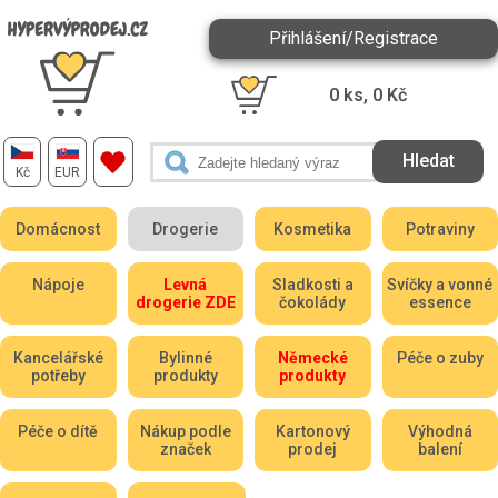
Přihlášení/Registrace
0
ks,
0
Kč
Kč
EUR
Domácnost
Drogerie
Kosmetika
Potraviny
Nápoje
Levná
Sladkosti a
Svíčky a vonné
drogerie ZDE
čokolády
essence
Kancelářské
Bylinné
Německé
Péče o zuby
potřeby
produkty
produkty
Péče o dítě
Nákup podle
Kartonový
Výhodná
značek
prodej
balení