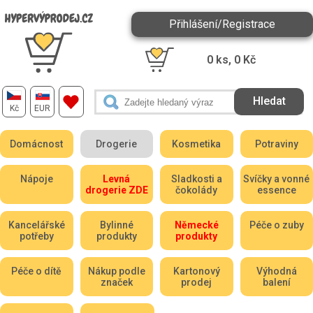
Přihlášení/Registrace
0
ks,
0
Kč
Kč
EUR
Domácnost
Drogerie
Kosmetika
Potraviny
Nápoje
Levná
Sladkosti a
Svíčky a vonné
drogerie ZDE
čokolády
essence
Kancelářské
Bylinné
Německé
Péče o zuby
potřeby
produkty
produkty
Péče o dítě
Nákup podle
Kartonový
Výhodná
značek
prodej
balení