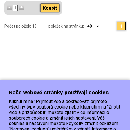
Koupit
Počet položek:
13
položek na stránku:
1
Naše webové stránky používají cookies
Kliknutím na "Přijmout vše a pokračovat" přijmete
všechny typy souborů cookie nebo klepnutím na "Zjistit
více a přizpůsobit" můžete zjistit více informací o
souborech cookie a změnit jejich nastavení. Váš
Doprava
Platba
Kontakt/Reklamace
souhlas a nastavení můžete kdykoliv změnit odkazem
Obchodní podmínky
Ochrana os.údajů
"Nastavení cookies" umístěným v zápatí. Informace o