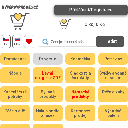
Přihlášení/Registrace
0
ks,
0
Kč
Kč
EUR
Domácnost
Drogerie
Kosmetika
Potraviny
Nápoje
Levná
Sladkosti a
Svíčky a vonné
drogerie ZDE
čokolády
essence
Kancelářské
Bylinné
Německé
Péče o zuby
potřeby
produkty
produkty
Péče o dítě
Nákup podle
Kartonový
Výhodná
značek
prodej
balení