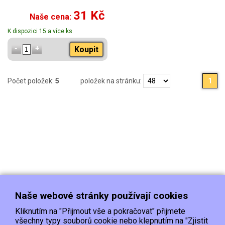
31 Kč
Naše cena:
K dispozici 15 a více ks
Koupit
Počet položek:
5
položek na stránku:
1
Naše webové stránky používají cookies
Kliknutím na "Přijmout vše a pokračovat" přijmete
všechny typy souborů cookie nebo klepnutím na "Zjistit