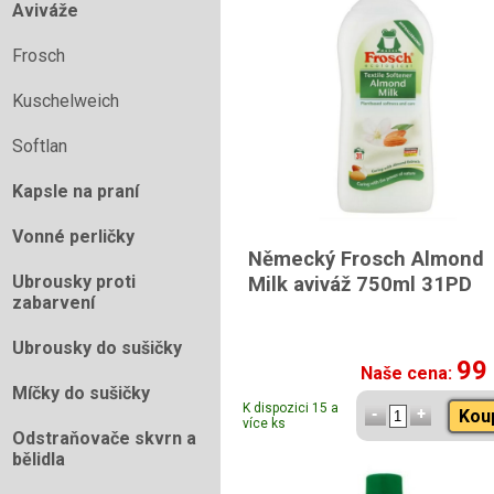
Aviváže
Frosch
Kuschelweich
Softlan
Kapsle na praní
Vonné perličky
Německý Frosch Almond
Ubrousky proti
Milk aviváž 750ml 31PD
zabarvení
Ubrousky do sušičky
99
Naše cena:
Míčky do sušičky
K dispozici 15 a
Kou
více ks
Odstraňovače skvrn a
bělidla