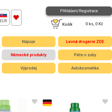
Přihlášení/Registrace
EUR
0
ks,
0
Kč
Košík
Nápoje
Levná drogerie ZDE
Německé produkty
Péče o zuby
Výprodej
Autokosmetika