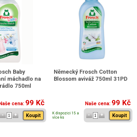
osch Baby
Německý Frosch Cotton
ní máchadlo na
Blossom aviváž 750ml 31PD
rádlo 750ml
99 Kč
99 Kč
Naše cena:
Naše cena:
K dispozici 15 a
Koupit
Koupit
více ks