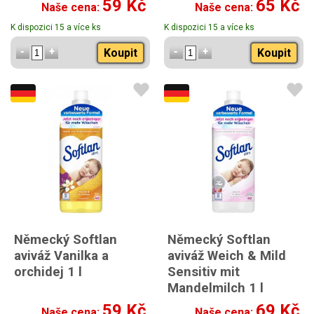
59 Kč
65 Kč
Naše cena:
Naše cena:
K dispozici 15 a více ks
K dispozici 15 a více ks
Koupit
Koupit
Německý Softlan
Německý Softlan
aviváž Vanilka a
aviváž Weich & Mild
orchidej 1 l
Sensitiv mit
Mandelmilch 1 l
59 Kč
69 Kč
Naše cena:
Naše cena: