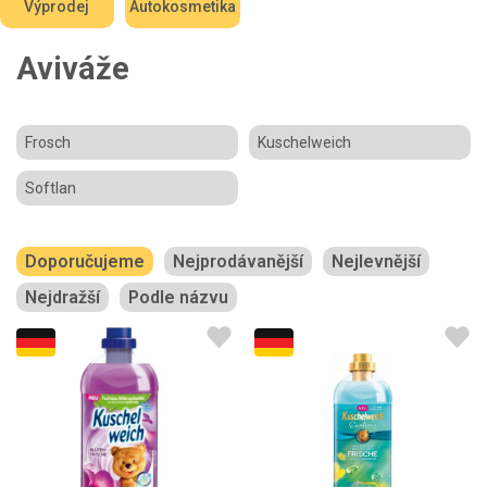
Výprodej
Autokosmetika
Aviváže
Frosch
Kuschelweich
Softlan
Doporučujeme
Nejprodávanější
Nejlevnější
Nejdražší
Podle názvu