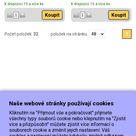
K dispozici 15 a více ks
K dispozici 15 a více ks
Koupit
Koupit
Počet položek:
32
položek na stránku:
1
Naše webové stránky používají cookies
Kliknutím na "Přijmout vše a pokračovat" přijmete
všechny typy souborů cookie nebo klepnutím na "Zjistit
více a přizpůsobit" můžete zjistit více informací o
souborech cookie a změnit jejich nastavení. Váš
Doprava
Platba
Kontakt/Reklamace
souhlas a nastavení můžete kdykoliv změnit odkazem