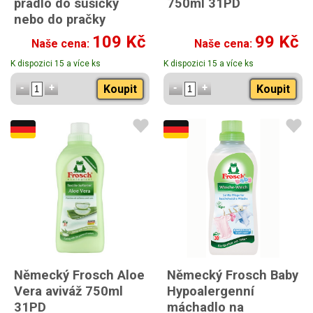
prádlo do sušičky
750ml 31PD
nebo do pračky
Summer 250ml
109 Kč
99 Kč
Naše cena:
Naše cena:
K dispozici 15 a více ks
K dispozici 15 a více ks
Koupit
Koupit
Německý Frosch Aloe
Německý Frosch Baby
Vera aviváž 750ml
Hypoalergenní
31PD
máchadlo na