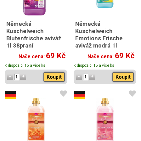
Německá
Německá
Kuschelweich
Kuschelweich
Blutenfrische aviváž
Emotions Frische
1l 38praní
aviváž modrá 1l
Kuschelweich Emotions
69 Kč
69 Kč
Naše cena:
Naše cena:
Frische aviváž modrá 1l
německá
K dispozici 15 a více ks
K dispozici 15 a více ks
Koupit
Koupit