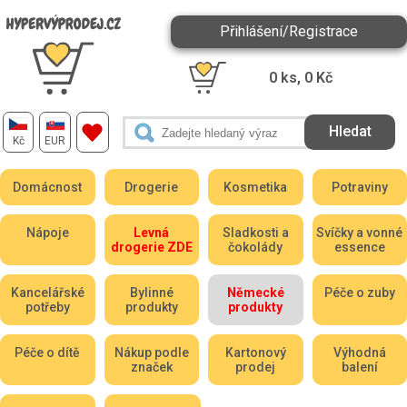
Přihlášení/Registrace
0
ks,
0
Kč
Kč
EUR
Domácnost
Drogerie
Kosmetika
Potraviny
Nápoje
Levná
Sladkosti a
Svíčky a vonné
drogerie ZDE
čokolády
essence
Kancelářské
Bylinné
Německé
Péče o zuby
potřeby
produkty
produkty
Péče o dítě
Nákup podle
Kartonový
Výhodná
značek
prodej
balení