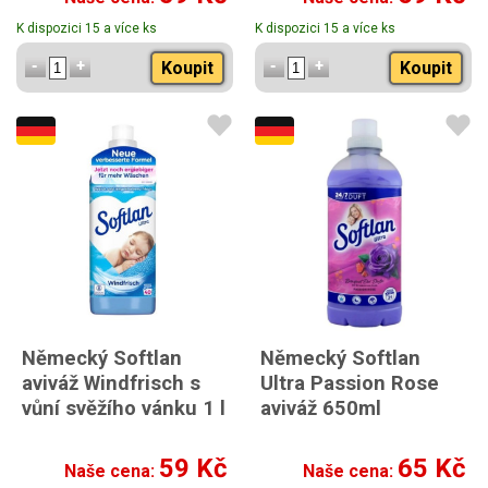
K dispozici 15 a více ks
K dispozici 15 a více ks
Koupit
Koupit
Německý Softlan
Německý Softlan
aviváž Windfrisch s
Ultra Passion Rose
vůní svěžího vánku 1 l
aviváž 650ml
59 Kč
65 Kč
Naše cena:
Naše cena: