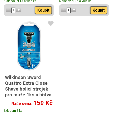
K dispozici 15 a více ks
K dispozici 15 a více ks
Koupit
Koupit
Wilkinson Sword
Quattro Extra Close
Shave holicí strojek
pro muže 1ks a břitva
2ks SLEVA
159 Kč
Naše cena:
Skladem 3 ks