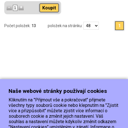
Koupit
Počet položek:
13
položek na stránku:
1
Naše webové stránky používají cookies
Kliknutím na "Přijmout vše a pokračovat" přijmete
všechny typy souborů cookie nebo klepnutím na "Zjistit
více a přizpůsobit" můžete zjistit více informací o
souborech cookie a změnit jejich nastavení. Váš
Doprava
Platba
Kontakt/Reklamace
souhlas a nastavení můžete kdykoliv změnit odkazem
Obchodní podmínky
Ochrana os.údajů
"Nastavení cookies" umístěným v zápatí. Informace o