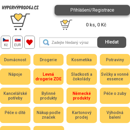
Přihlášení/Registrace
0
ks,
0
Kč
Kč
EUR
Domácnost
Drogerie
Kosmetika
Potraviny
Nápoje
Levná
Sladkosti a
Svíčky a vonné
drogerie ZDE
čokolády
essence
Kancelářské
Bylinné
Německé
Péče o zuby
potřeby
produkty
produkty
Péče o dítě
Nákup podle
Kartonový
Výhodná
značek
prodej
balení