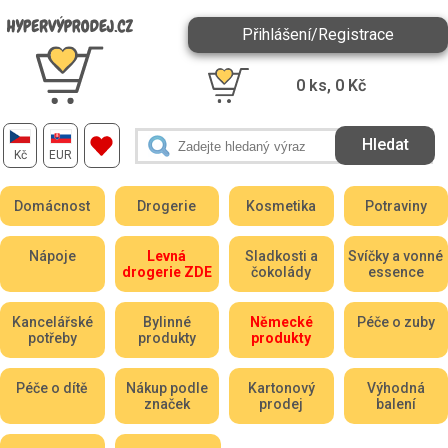
Přihlášení/Registrace
0
ks,
0
Kč
Kč
EUR
Domácnost
Drogerie
Kosmetika
Potraviny
Nápoje
Levná
Sladkosti a
Svíčky a vonné
drogerie ZDE
čokolády
essence
Kancelářské
Bylinné
Německé
Péče o zuby
potřeby
produkty
produkty
Péče o dítě
Nákup podle
Kartonový
Výhodná
značek
prodej
balení