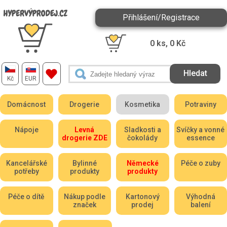
Přihlášení/Registrace
0
ks,
0
Kč
Kč
EUR
Domácnost
Drogerie
Kosmetika
Potraviny
Nápoje
Levná
Sladkosti a
Svíčky a vonné
drogerie ZDE
čokolády
essence
Kancelářské
Bylinné
Německé
Péče o zuby
potřeby
produkty
produkty
Péče o dítě
Nákup podle
Kartonový
Výhodná
značek
prodej
balení