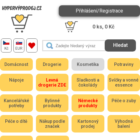
Přihlášení/Registrace
0
ks,
0
Kč
Kč
EUR
Domácnost
Drogerie
Kosmetika
Potraviny
Nápoje
Levná
Sladkosti a
Svíčky a vonné
drogerie ZDE
čokolády
essence
Kancelářské
Bylinné
Německé
Péče o zuby
potřeby
produkty
produkty
Péče o dítě
Nákup podle
Kartonový
Výhodná
značek
prodej
balení