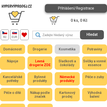
Přihlášení/Registrace
0
ks,
0
Kč
Kč
EUR
Domácnost
Drogerie
Kosmetika
Potraviny
Nápoje
Levná
Sladkosti a
Svíčky a vonné
drogerie ZDE
čokolády
essence
Kancelářské
Bylinné
Německé
Péče o zuby
potřeby
produkty
produkty
Péče o dítě
Nákup podle
Kartonový
Výhodná
značek
prodej
balení