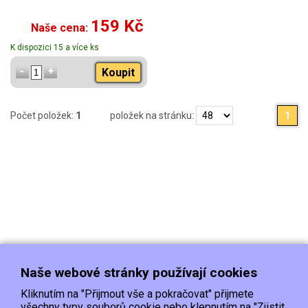
159 Kč
Naše cena:
K dispozici 15 a více ks
Koupit
Počet položek:
1
položek na stránku:
1
Naše webové stránky používají cookies
Kliknutím na "Přijmout vše a pokračovat" přijmete
všechny typy souborů cookie nebo klepnutím na "Zjistit