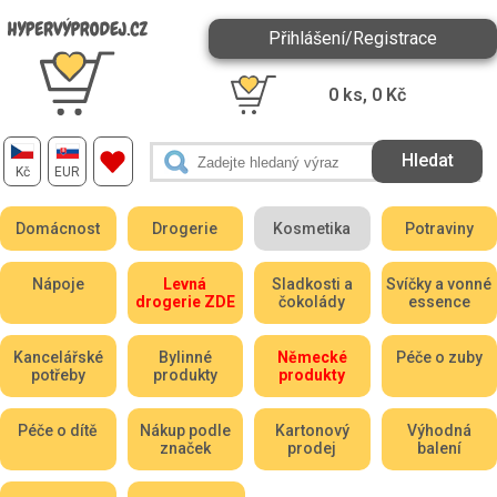
Přihlášení/Registrace
0
ks,
0
Kč
Kč
EUR
Domácnost
Drogerie
Kosmetika
Potraviny
Nápoje
Levná
Sladkosti a
Svíčky a vonné
drogerie ZDE
čokolády
essence
Kancelářské
Bylinné
Německé
Péče o zuby
potřeby
produkty
produkty
Péče o dítě
Nákup podle
Kartonový
Výhodná
značek
prodej
balení