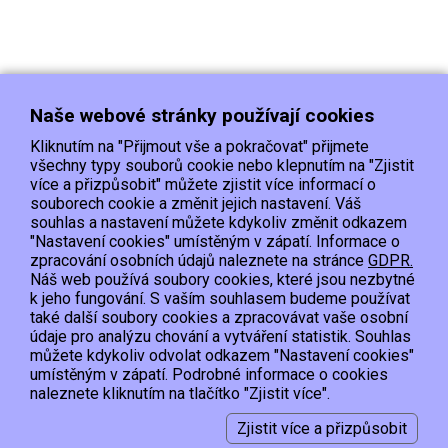
Naše webové stránky používají cookies
Kliknutím na "Přijmout vše a pokračovat" přijmete
všechny typy souborů cookie nebo klepnutím na "Zjistit
více a přizpůsobit" můžete zjistit více informací o
souborech cookie a změnit jejich nastavení. Váš
Doprava
Platba
Kontakt/Reklamace
souhlas a nastavení můžete kdykoliv změnit odkazem
Obchodní podmínky
Ochrana os.údajů
"Nastavení cookies" umístěným v zápatí. Informace o
zpracování osobních údajů naleznete na stránce
GDPR.
Náš web používá soubory cookies, které jsou nezbytné
EET :Podle zákona o evidenci tržeb je prodávající povinen vystavit kupujícímu
k jeho fungování. S vaším souhlasem budeme používat
účtenku.
také další soubory cookies a zpracovávat vaše osobní
Zároveň je povinen zaevidovat přijatou tržbu u správce daně online; v případě
údaje pro analýzu chování a vytváření statistik. Souhlas
technického výpadku pak nejpozději do 48 hodin.
můžete kdykoliv odvolat odkazem "Nastavení cookies"
umístěným v zápatí. Podrobné informace o cookies
Copyright © 2015, Hypervyprodej.cz, všechna práva vyhrazena
naleznete kliknutím na tlačítko "Zjistit více".
Zjistit více a přizpůsobit
Vytvořil:
2026 © Smartware s.r.o.
,
Redakční systém MultiCMS