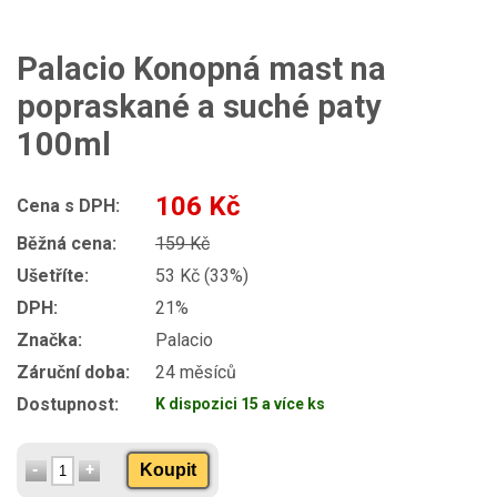
Palacio Konopná mast na
popraskané a suché paty
100ml
106 Kč
Cena s DPH:
Běžná cena:
159 Kč
Ušetříte:
53 Kč (33%)
DPH:
21%
Značka:
Palacio
Záruční doba:
24 měsíců
Dostupnost:
K dispozici 15 a více ks
Koupit