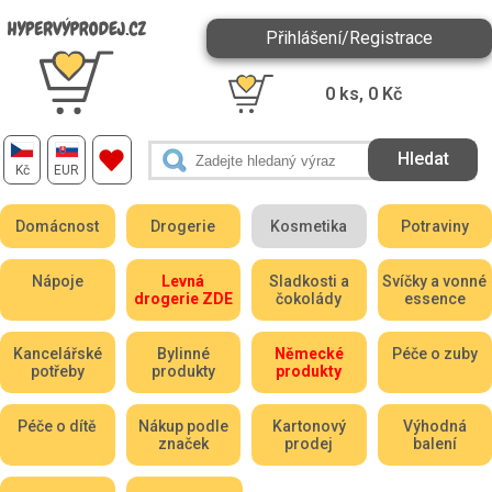
Přihlášení/Registrace
0
ks,
0
Kč
Kč
EUR
Domácnost
Drogerie
Kosmetika
Potraviny
Nápoje
Levná
Sladkosti a
Svíčky a vonné
drogerie ZDE
čokolády
essence
Kancelářské
Bylinné
Německé
Péče o zuby
potřeby
produkty
produkty
Péče o dítě
Nákup podle
Kartonový
Výhodná
značek
prodej
balení