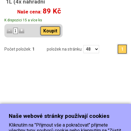
1L (4x náhradní
náplň)
89 Kč
Naše cena:
K dispozici 15 a více ks
Koupit
Počet položek:
1
položek na stránku:
1
Naše webové stránky používají cookies
Kliknutím na "Přijmout vše a pokračovat" přijmete
všechny typy souborů cookie nebo klepnutím na "Zjistit