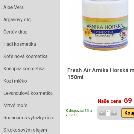
Aloe Vera
Arganový olej
Čertův dráp
Hadí kosmetika
Kofeinová kosmetika
Konopná kosmetika
Fresh Air Arnika Horská 
150ml
Kozí mléko
Levandulová kosmetika
69
Naše cena:
Mrtvé moře
K dispozici 15 a
Kou
více ks
Rosarium s výtažky růže
S kokosovým olejem