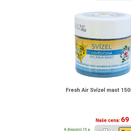
Fresh Air Svízel mast 15
69
Naše cena:
K dispozici 15 a