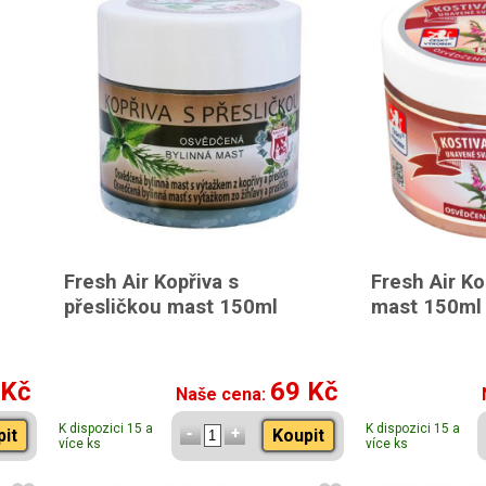
Fresh Air Kopřiva s
Fresh Air Ko
přesličkou mast 150ml
mast 150ml
 Kč
69 Kč
Naše cena:
K dispozici 15 a
K dispozici 15 a
pit
Koupit
více ks
více ks