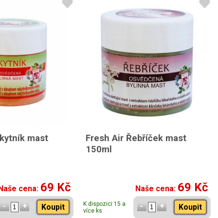
akytník mast
Fresh Air Řebříček mast
150ml
69 Kč
69 Kč
Naše cena:
Naše cena:
K dispozici 15 a
Koupit
Koupit
více ks