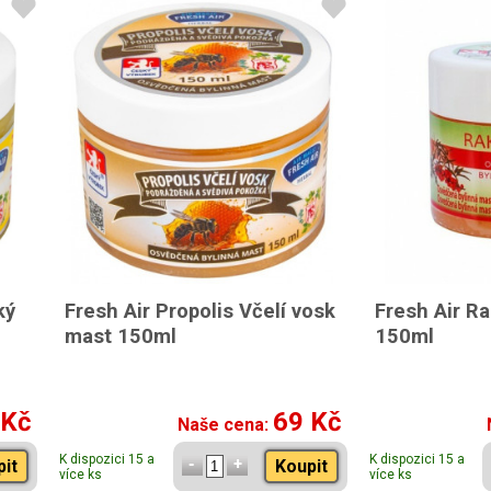
ký
Fresh Air Propolis Včelí vosk
Fresh Air R
mast 150ml
150ml
 Kč
69 Kč
Naše cena:
K dispozici 15 a
K dispozici 15 a
pit
Koupit
více ks
více ks