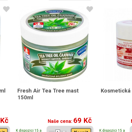
0ml
Fresh Air Tea Tree mast
Kosmetická 
150ml
 Kč
69 Kč
Naše cena:
K dispozici 15 a
K dispozici 15 a