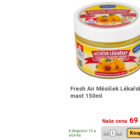
Fresh Air Měsíček Lékařs
mast 150ml
69
Naše cena:
K dispozici 15 a
Kou
více ks