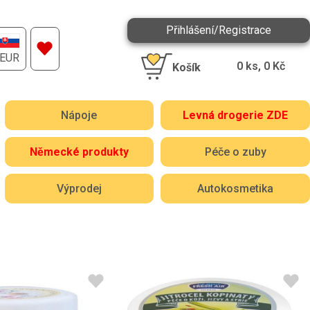
Přihlášení/Registrace
EUR
0
ks,
0
Kč
Košík
Nápoje
Levná drogerie ZDE
Německé produkty
Péče o zuby
Výprodej
Autokosmetika