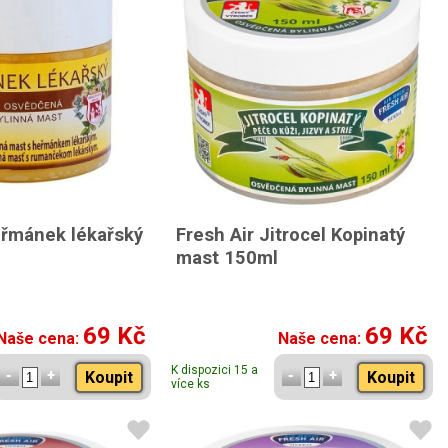
eřmánek lékařský
Fresh Air Jitrocel Kopinatý
mast 150ml
69 Kč
69 Kč
Naše cena:
Naše cena:
K dispozici 15 a
Koupit
Koupit
více ks