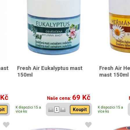
mast
Fresh Air Eukalyptus mast
Fresh Air H
150ml
mast 150ml
 Kč
69 Kč
Naše cena:
K dispozici 15 a
K dispozici 15 a
pit
Koupit
více ks
více ks