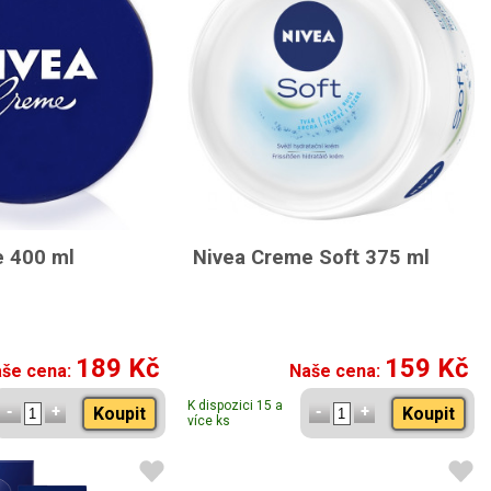
 400 ml
Nivea Creme Soft 375 ml
189 Kč
159 Kč
še cena:
Naše cena:
K dispozici 15 a
Koupit
Koupit
více ks