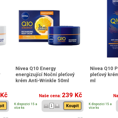
Nivea Q10 Energy
Nivea Q10 P
ý
energizující Noční pleťový
pleťový kré
krém Anti-Wrinkle 50ml
ml
 Kč
239 Kč
Naše cena:
Na
K dispozici 15 a
K dispozici 15 a
pit
Koupit
více ks
více ks