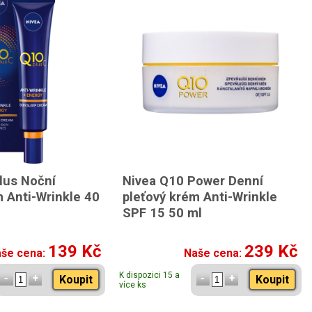
lus Noční
Nivea Q10 Power Denní
m Anti-Wrinkle 40
pleťový krém Anti-Wrinkle
SPF 15 50 ml
139 Kč
239 Kč
še cena:
Naše cena:
K dispozici 15 a
Koupit
Koupit
více ks