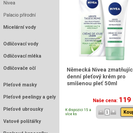
Nivea
Palacio přírodní
Micelární vody
Odličovací vody
Odličovací mléka
Odličovače očí
Německá Nivea zmatňujíc
denní pleťový krém pro
smíšenou pleť 50ml
Pleťové masky
Pleťové peelingy a gely
119
Naše cena:
Pleťové ubrousky
K dispozici 15 a
Kou
více ks
Vatové polštářky