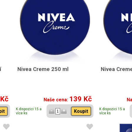
í
Nivea Creme 250 ml
Nivea Creme
 Kč
139 Kč
Naše cena:
Na
K dispozici 15 a
K dispozici 15 a
pit
Koupit
více ks
více ks