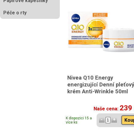
Papírové kapesníky
Péče o rty
Nivea Q10 Energy
energizující Denní pleťov
krém Anti-Wrinkle 50ml
239
Naše cena:
K dispozici 15 a
Kou
více ks