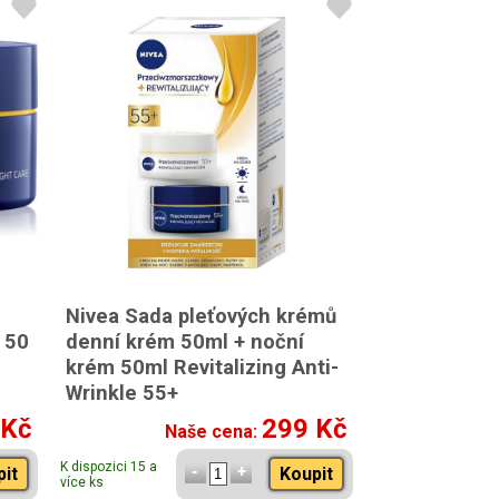
Nivea Sada pleťových krémů
 50
denní krém 50ml + noční
krém 50ml Revitalizing Anti-
Wrinkle 55+
 Kč
299 Kč
Naše cena:
K dispozici 15 a
pit
Koupit
více ks