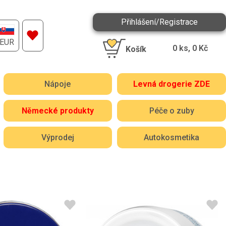
Přihlášení/Registrace
EUR
0
ks,
0
Kč
Košík
Nápoje
Levná drogerie ZDE
Německé produkty
Péče o zuby
Výprodej
Autokosmetika