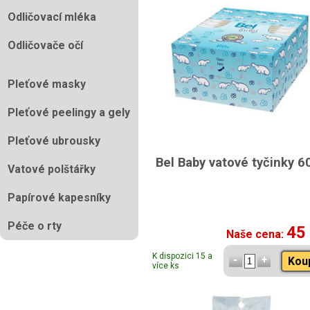
Odličovací mléka
Odličovače očí
Pleťové masky
Pleťové peelingy a gely
Pleťové ubrousky
Bel Baby vatové tyčinky 6
Vatové polštářky
Papírové kapesníky
Péče o rty
45
Naše cena:
K dispozici 15 a
Kou
více ks