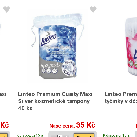
axi
Linteo Premium Quaity Maxi
Linteo Prem
Silver kosmetické tampony
tyčinky v d
40 ks
 Kč
35 Kč
Naše cena:
K dispozici 15 a
K dispozici 15 a