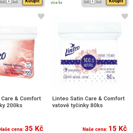
Koupit
Koupit
více ks
n Care & Comfort
Linteo Satin Care & Comfort
nky 200ks
vatové tyčinky 80ks
35 Kč
15 Kč
Naše cena:
Naše cena: