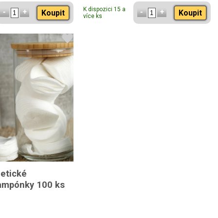
K dispozici 15 a
Koupit
Koupit
více ks
etické
tampónky 100 ks