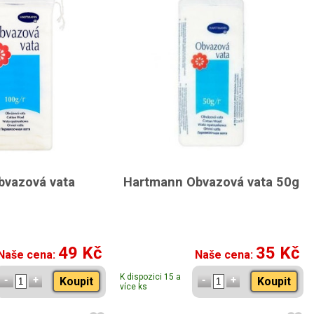
vazová vata
Hartmann Obvazová vata 50g
49 Kč
35 Kč
Naše cena:
Naše cena:
K dispozici 15 a
Koupit
Koupit
více ks