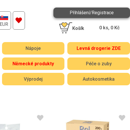
Přihlášení/Registrace
EUR
0
ks,
0
Kč
Košík
Nápoje
Levná drogerie ZDE
Německé produkty
Péče o zuby
Výprodej
Autokosmetika