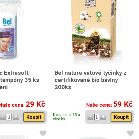
c Extrasoft
Bel nature vatové tyčinky z
tampóny 35 ks
certifikované bio bavlny
ení
200ks
29 Kč
59 Kč
Naše cena:
Naše cena:
K dispozici 15 a
Koupit
Koupit
více ks