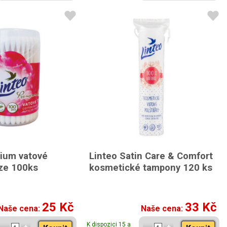
ium vatové
Linteo Satin Care & Comfort
óze 100ks
kosmetické tampony 120 ks
25 Kč
33 Kč
Naše cena:
Naše cena:
K dispozici 15 a