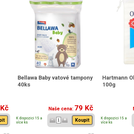
Bellawa Baby vatové tampony
Hartmann Ob
40ks
100g
 Kč
79 Kč
Naše cena:
K dispozici 15 a
K dispozici 15 a
pit
Koupit
více ks
více ks