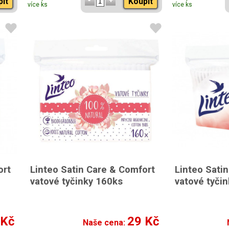
pit
Koupit
více ks
více ks
ort
Linteo Satin Care & Comfort
Linteo Sati
vatové tyčinky 160ks
vatové tyči
 Kč
29 Kč
Naše cena: