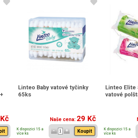
Linteo Baby vatové tyčinky
Linteo Elite
 +
65ks
vatové polšt
 Kč
29 Kč
Naše cena:
K dispozici 15 a
K dispozici 15 a
pit
Koupit
více ks
více ks