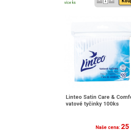
Kou
více ks
Linteo Satin Care & Comf
vatové tyčinky 100ks
25
Naše cena: