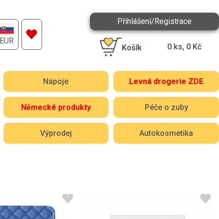
Přihlášení/Registrace
EUR
0
ks,
0
Kč
Košík
Nápoje
Levná drogerie ZDE
Německé produkty
Péče o zuby
Výprodej
Autokosmetika