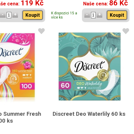
119 Kč
86 Kč
še cena:
Naše cena:
K dispozici 15 a
Koupit
Koupit
více ks
eo Summer Fresh
Discreet Deo Waterlily 60 ks
00 ks