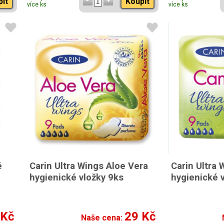
pit
Koupit
více ks
více ks
é
Carin Ultra Wings Aloe Vera
Carin Ultra
hygienické vložky 9ks
hygienické 
 Kč
29 Kč
Naše cena: