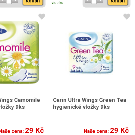
Koupit
Koupit
více ks
 Wings Camomile
Carin Ultra Wings Green Tea
vložky 9ks
hygienické vložky 9ks
29 Kč
29 Kč
Naše cena:
Naše cena: