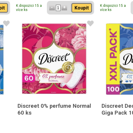
K dispozici 15 a
K dispozici 15 a
pit
Koupit
více ks
více ks
Discreet 0% perfume Normal
Discreet De
60 ks
Giga Pack 1