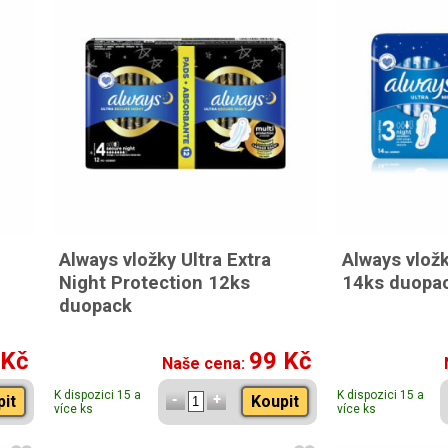
Always vložky Ultra Extra
Always vložk
Night Protection 12ks
14ks duopa
duopack
 Kč
99 Kč
Naše cena:
K dispozici 15 a
K dispozici 15 a
pit
Koupit
více ks
více ks