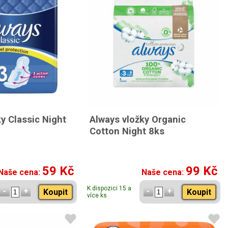
y Classic Night
Always vložky Organic
Cotton Night 8ks
59 Kč
99 Kč
Naše cena:
Naše cena:
K dispozici 15 a
Koupit
Koupit
více ks