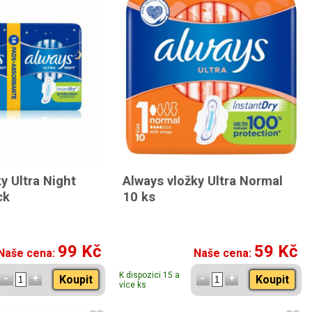
y Ultra Night
Always vložky Ultra Normal
ck
10 ks
99 Kč
59 Kč
Naše cena:
Naše cena:
K dispozici 15 a
Koupit
Koupit
více ks