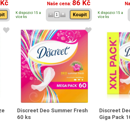
 Kč
86 Kč
Naše cena:
Na
K dispozici 15 a
K dispozici 15 a
pit
Koupit
více ks
více ks
ze
Discreet Deo Summer Fresh
Discreet D
60 ks
Giga Pack 1