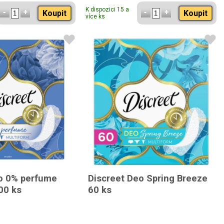
K dispozici 15 a
Koupit
Koupit
více ks
o 0% perfume
Discreet Deo Spring Breeze
00 ks
60 ks