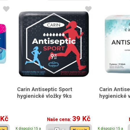
Carin Antiseptic Sport
Carin Antise
hygienické vložky 9ks
hygienické 
 Kč
39 Kč
Naše cena:
K dispozici 15 a
K dispozici 15 a