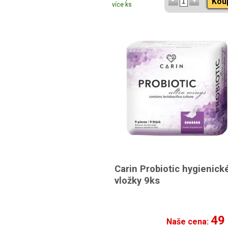
Kou
více ks
Carin Probiotic hygienick
vložky 9ks
49
Naše cena: