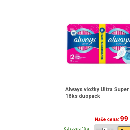
Always vložky Ultra Super
16ks duopack
99
Naše cena:
K dispozici 15 a