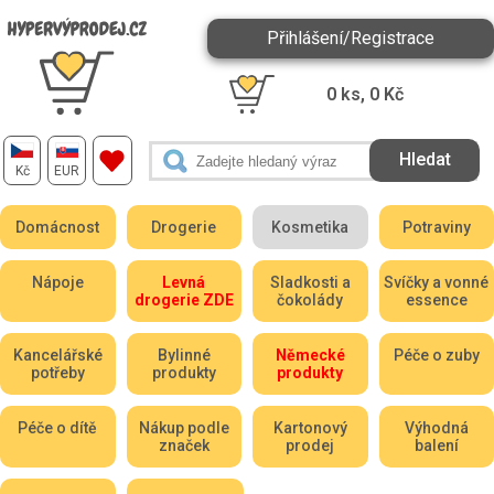
Přihlášení/Registrace
0
ks,
0
Kč
Kč
EUR
Domácnost
Drogerie
Kosmetika
Potraviny
Nápoje
Levná
Sladkosti a
Svíčky a vonné
drogerie ZDE
čokolády
essence
Kancelářské
Bylinné
Německé
Péče o zuby
potřeby
produkty
produkty
Péče o dítě
Nákup podle
Kartonový
Výhodná
značek
prodej
balení