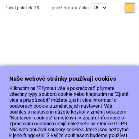
Počet položek:
23
položek na stránku:
1
Naše webové stránky používají cookies
Kliknutím na "Přijmout vše a pokračovat" přijmete
všechny typy souborů cookie nebo klepnutím na "Zjistit
více a přizpůsobit" můžete zjistit více informací o
souborech cookie a změnit jejich nastavení. Váš
Doprava
Platba
Kontakt/Reklamace
souhlas a nastavení můžete kdykoliv změnit odkazem
Obchodní podmínky
Ochrana os.údajů
"Nastavení cookies" umístěným v zápatí. Informace o
zpracování osobních údajů naleznete na stránce
GDPR.
Náš web používá soubory cookies, které jsou nezbytné
EET :Podle zákona o evidenci tržeb je prodávající povinen vystavit kupujícímu
k jeho fungování. S vaším souhlasem budeme používat