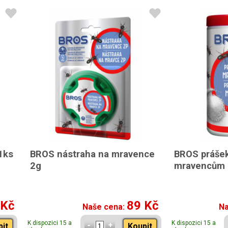
1ks
BROS nástraha na mravence
BROS prášek
2g
mravencům 
 Kč
89 Kč
Naše cena:
Na
K dispozici 15 a
K dispozici 15 a
pit
Koupit