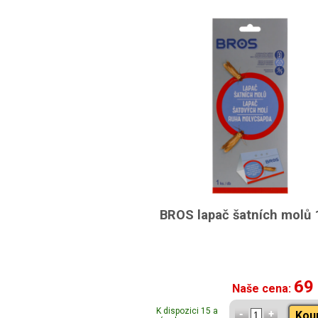
BROS lapač šatních molů 
69
Naše cena:
K dispozici 15 a
Kou