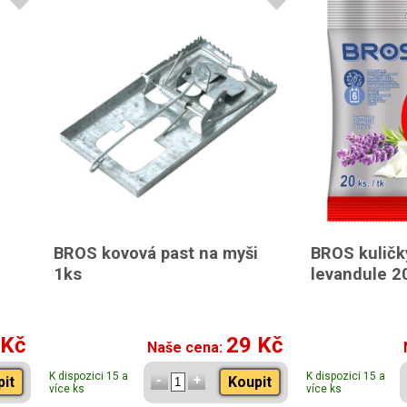
BROS kovová past na myši
BROS kuličk
1ks
levandule 2
 Kč
29 Kč
Naše cena:
K dispozici 15 a
K dispozici 15 a
pit
Koupit
více ks
více ks