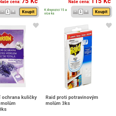
75 Kč
115 Kč
Naše cena:
Naše cena:
K dispozici 15 a
Koupit
Koupit
více ks
í ochrana kuličky
Raid proti potravinovým
m molům
molům 3ks
0ks