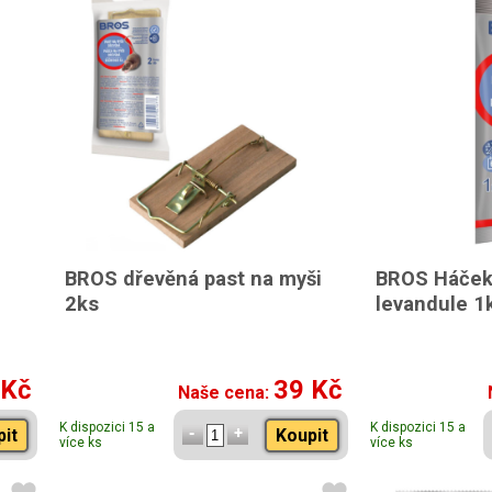
BROS dřevěná past na myši
BROS Háček
2ks
levandule 1
 Kč
39 Kč
Naše cena:
K dispozici 15 a
K dispozici 15 a
pit
Koupit
více ks
více ks