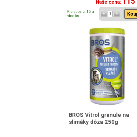
115
Naše cena:
K dispozici 15 a
Kou
více ks
BROS Vitrol granule na
slimáky dóza 250g