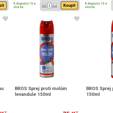
K dispozici 15 a
K dispozici 15 a
pit
Koupit
více ks
více ks
mu
BROS Sprej proti molům
BROS Sprej 
levandule 150ml
150ml