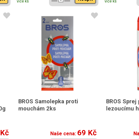
více ks
více ks
BROS Samolepka proti
BROS Sprej p
0g
mouchám 2ks
lezoucímu 
 Kč
69 Kč
Naše cena:
Na