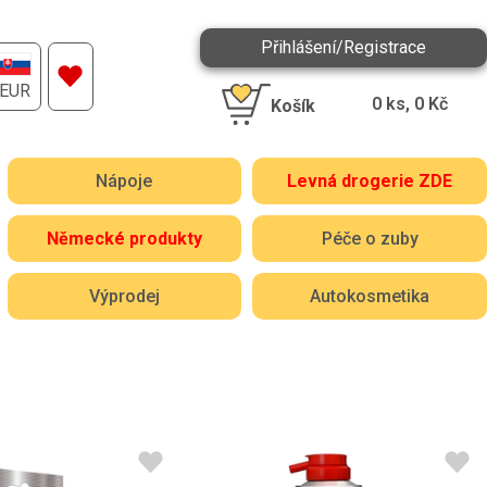
Přihlášení/Registrace
EUR
0
ks,
0
Kč
Košík
Nápoje
Levná drogerie ZDE
Německé produkty
Péče o zuby
Výprodej
Autokosmetika