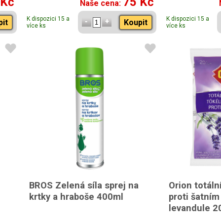
 Kč
75 Kč
Naše cena:
K dispozici 15 a
K dispozici 15 a
pit
Koupit
více ks
více ks
BROS Zelená síla sprej na
Orion totáln
krtky a hraboše 400ml
proti šatní
levandule 2