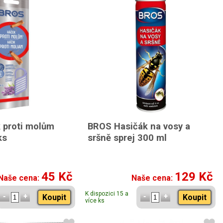
 proti molům
BROS Hasičák na vosy a
ks
sršně sprej 300 ml
45 Kč
129 Kč
Naše cena:
Naše cena:
K dispozici 15 a
Koupit
Koupit
více ks