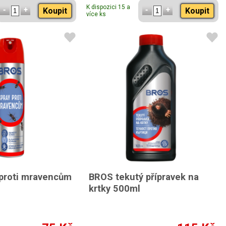
K dispozici 15 a
Koupit
Koupit
více ks
proti mravencům
BROS tekutý přípravek na
krtky 500ml