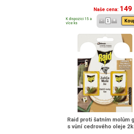
149
Naše cena:
K dispozici 15 a
Kou
více ks
Raid proti šatním molům 
s vůní cedrového oleje 2k