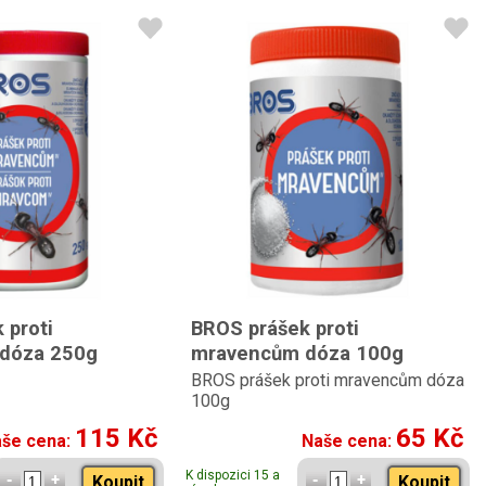
 proti
BROS prášek proti
dóza 250g
mravencům dóza 100g
BROS prášek proti mravencům dóza
100g
115 Kč
65 Kč
še cena:
Naše cena:
K dispozici 15 a
Koupit
Koupit