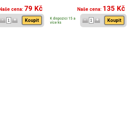
79 Kč
135 Kč
Naše cena:
Naše cena:
K dispozici 15 a
Koupit
Koupit
více ks