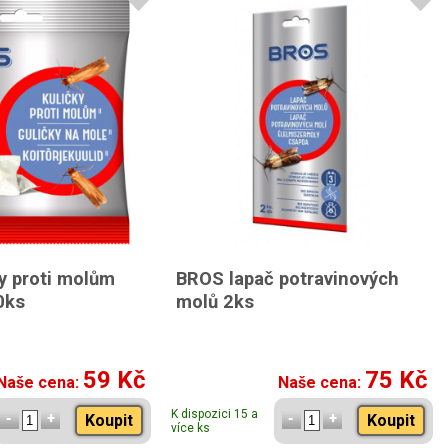
y proti molům
BROS lapač potravinových
0ks
molů 2ks
59 Kč
75 Kč
Naše cena:
Naše cena:
K dispozici 15 a
Koupit
Koupit
více ks