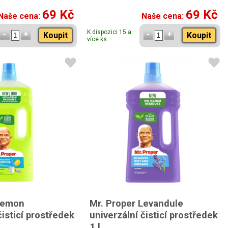
69 Kč
69 Kč
Naše cena:
Naše cena:
K dispozici 15 a
Koupit
Koupit
více ks
Lemon
Mr. Proper Levandule
čisticí prostředek
univerzální čisticí prostředek
1 l