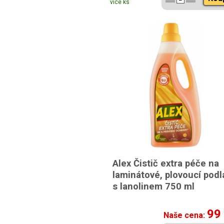
více ks
Alex Čistič extra péče na
laminátové, plovoucí podl
s lanolinem 750 ml
99
Naše cena: