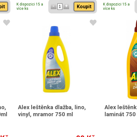
K dispozici 15 a
K dispozici 15 a
pit
Koupit
více ks
více ks
no,
Alex leštěnka dlažba, lino,
Alex leštěnk
0ml
vinyl, mramor 750 ml
laminát 750