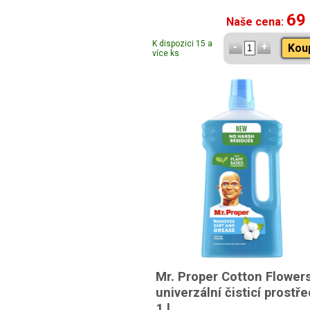
69
Naše cena:
K dispozici 15 a
Kou
více ks
Mr. Proper Cotton Flower
univerzální čisticí prostř
1 l