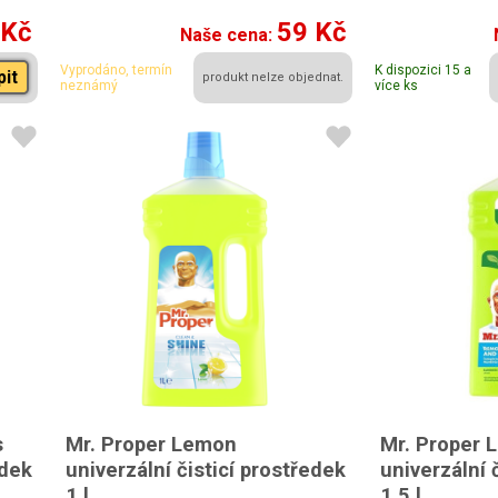
 Kč
59 Kč
Naše cena:
Vyprodáno, termín
K dispozici 15 a
pit
produkt nelze objednat.
neznámý
více ks
s
Mr. Proper Lemon
Mr. Proper 
edek
univerzální čisticí prostředek
univerzální 
1 l
1,5 l