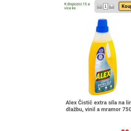
K dispozici 15 a
Kou
více ks
Alex Čistič extra síla na li
dlažbu, vinil a mramor 75