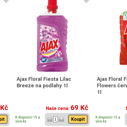
Ajax Floral Fiesta Lilac
Ajax Floral 
Breeze na podlahy 1l
Flowers čer
1l
 Kč
69 Kč
Naše cena:
K dispozici 15 a
K dispozici 15 a
pit
Koupit
více ks
více ks