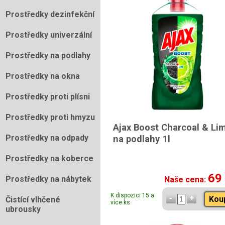
Prostředky dezinfekční
Prostředky univerzální
Prostředky na podlahy
Prostředky na okna
Prostředky proti plísni
Prostředky proti hmyzu
Ajax Boost Charcoal & Li
Prostředky na odpady
na podlahy 1l
Prostředky na koberce
69
Prostředky na nábytek
Naše cena:
K dispozici 15 a
Kou
Čistící vlhčené
více ks
ubrousky