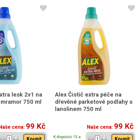
extra lesk 2v1 na
Alex Čistič extra péče na
, mramor 750 ml
dřevěné parketové podlahy s
lanolinem 750 ml
99 Kč
99 Kč
Naše cena:
Naše cena:
K dispozici 15 a
Koupit
Koupit