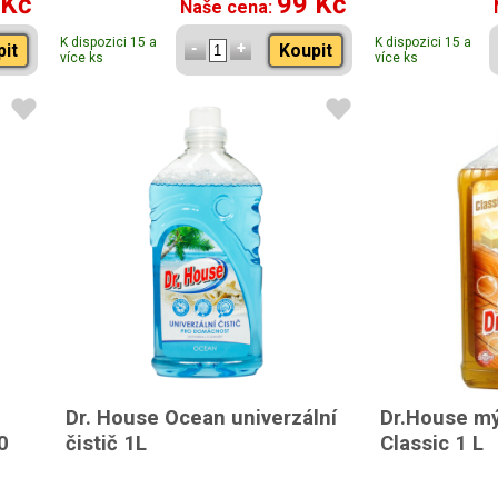
 Kč
99 Kč
Naše cena:
K dispozici 15 a
K dispozici 15 a
pit
Koupit
více ks
více ks
Dr. House Ocean univerzální
Dr.House mý
0
čistič 1L
Classic 1 L