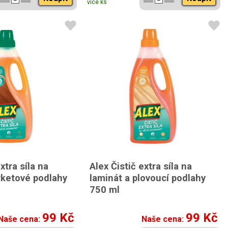
více ks
xtra síla na
Alex Čistič extra síla na
rketové podlahy
laminát a plovoucí podlahy
750 ml
99 Kč
99 Kč
Naše cena:
Naše cena: