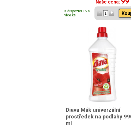
99
Naše cena:
K dispozici 15 a
Kou
více ks
Diava Mák univerzální
prostředek na podlahy 99
ml