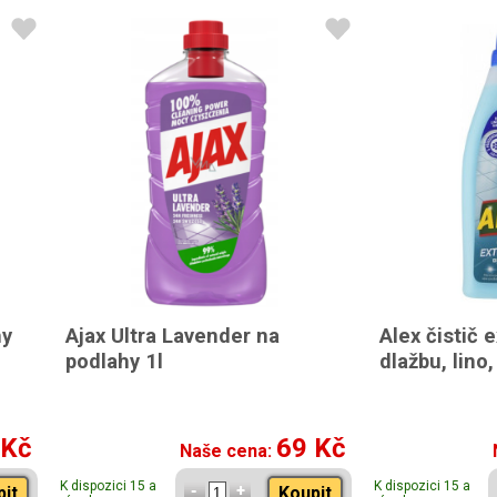
hy
Ajax Ultra Lavender na
Alex čistič 
podlahy 1l
dlažbu, lino
 Kč
69 Kč
Naše cena:
K dispozici 15 a
K dispozici 15 a
pit
Koupit