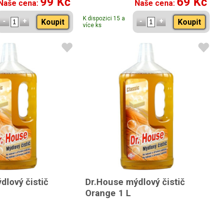
99 Kč
69 Kč
Naše cena:
Naše cena:
K dispozici 15 a
Koupit
Koupit
více ks
dlový čistič
Dr.House mýdlový čistič
Orange 1 L