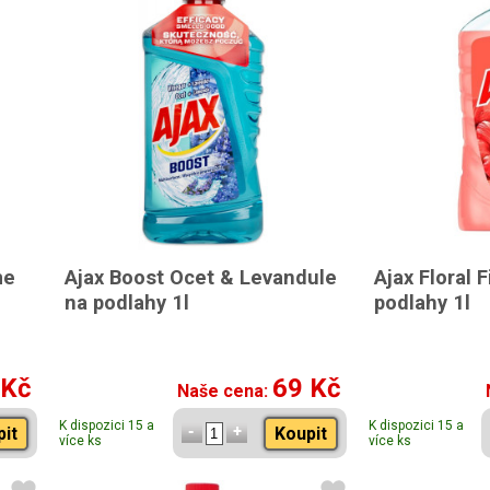
me
Ajax Boost Ocet & Levandule
Ajax Floral 
na podlahy 1l
podlahy 1l
 Kč
69 Kč
Naše cena:
K dispozici 15 a
K dispozici 15 a
pit
Koupit
více ks
více ks