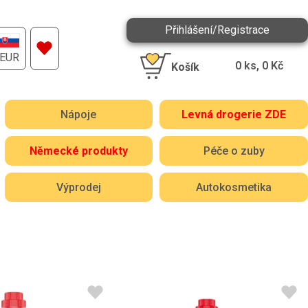
Přihlášení/Registrace
EUR
0
ks,
0
Kč
Košík
Nápoje
Levná drogerie ZDE
Německé produkty
Péče o zuby
Výprodej
Autokosmetika