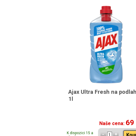
Ajax Ultra Fresh na podla
1l
69
Naše cena:
K dispozici 15 a
Kou