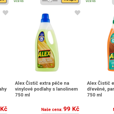
více ks
více ks
Alex Čistič extra péče na
Alex Čistič e
ahy
vinylové podlahy s lanolinem
dřevěné, pa
750 ml
750 ml
 Kč
99 Kč
Naše cena: