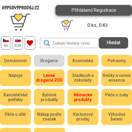
Přihlášení/Registrace
0
ks,
0
Kč
Kč
EUR
Domácnost
Drogerie
Kosmetika
Potraviny
Nápoje
Levná
Sladkosti a
Svíčky a vonné
drogerie ZDE
čokolády
essence
Kancelářské
Bylinné
Německé
Péče o zuby
potřeby
produkty
produkty
Péče o dítě
Nákup podle
Kartonový
Výhodná
značek
prodej
balení