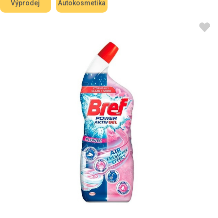
Výprodej
Autokosmetika