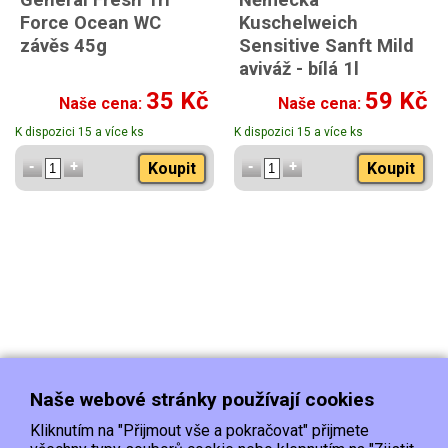
Force Ocean WC
Kuschelweich
závěs 45g
Sensitive Sanft Mild
aviváž - bílá 1l
35 Kč
59 Kč
Naše cena:
Naše cena:
K dispozici 15 a více ks
K dispozici 15 a více ks
Koupit
Koupit
Naše webové stránky používají cookies
Kliknutím na "Přijmout vše a pokračovat" přijmete