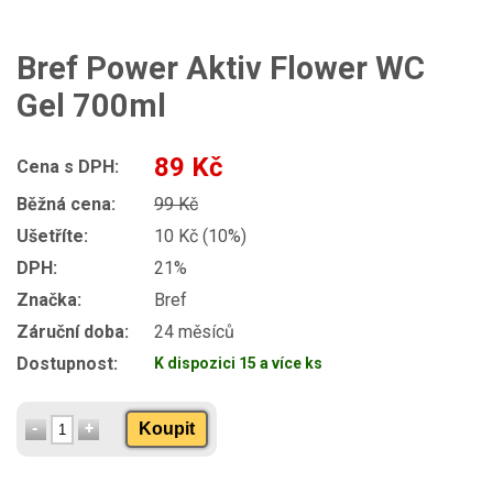
Bref Power Aktiv Flower WC
Gel 700ml
89 Kč
Cena s DPH:
Běžná cena:
99 Kč
Ušetříte:
10 Kč (10%)
DPH:
21%
Značka:
Bref
Záruční doba:
24 měsíců
Dostupnost:
K dispozici 15 a více ks
Koupit