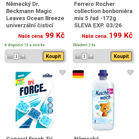
Německý Dr.
Ferrero Rocher
Beckmann Magic
collection bonboniéra
Leaves Ocean Breeze
mix 5 řad -172g
univerzální čisticí
SLEVA EXP. 03/26
listy do WC 20ks
15KS
99 Kč
199 Kč
Naše cena:
Naše cena:
K dispozici 15 a více ks
Skladem 2 ks
Koupit
Koupit
General Fresh Tri
Německá