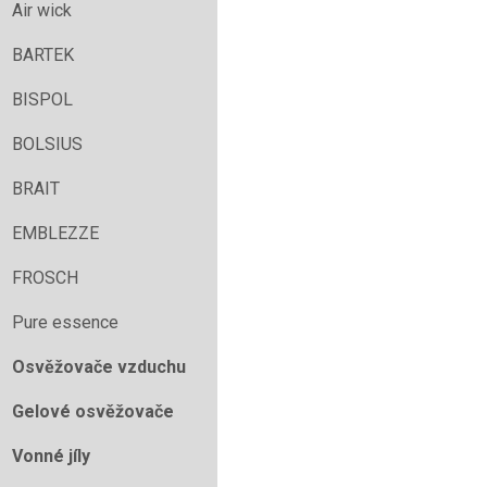
Air wick
BARTEK
BISPOL
BOLSIUS
BRAIT
EMBLEZZE
FROSCH
Pure essence
Osvěžovače vzduchu
Gelové osvěžovače
Vonné jíly