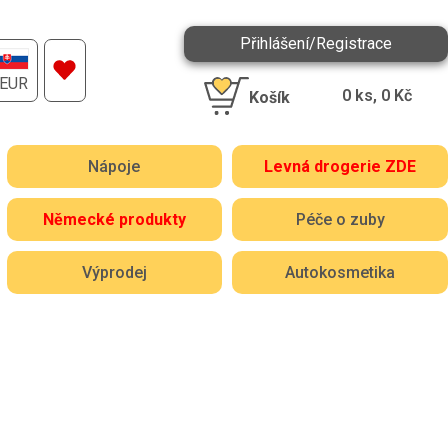
Přihlášení/Registrace
EUR
0
ks,
0
Kč
Košík
Nápoje
Levná drogerie ZDE
Německé produkty
Péče o zuby
Výprodej
Autokosmetika