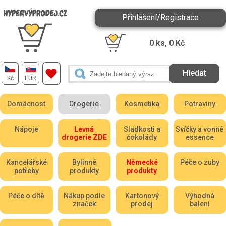
Přihlášení/Registrace
0
ks,
0
Kč
Kč
EUR
Domácnost
Drogerie
Kosmetika
Potraviny
Nápoje
Levná
Sladkosti a
Svíčky a vonné
drogerie ZDE
čokolády
essence
Kancelářské
Bylinné
Německé
Péče o zuby
potřeby
produkty
produkty
Péče o dítě
Nákup podle
Kartonový
Výhodná
značek
prodej
balení