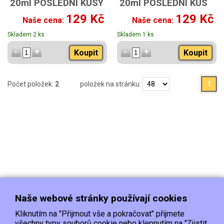
20ml POSLEDNÍ KUSY
20ml POSLEDNÍ KUS
129 Kč
129 Kč
Naše cena:
Naše cena:
Skladem 2 ks
Skladem 1 ks
Koupit
Koupit
Počet položek:
2
položek na stránku:
1
Naše webové stránky používají cookies
Kliknutím na "Přijmout vše a pokračovat" přijmete
všechny typy souborů cookie nebo klepnutím na "Zjistit