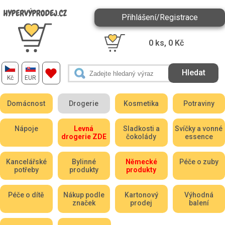
Přihlášení/Registrace
0
ks,
0
Kč
Kč
EUR
Domácnost
Drogerie
Kosmetika
Potraviny
Nápoje
Levná
Sladkosti a
Svíčky a vonné
drogerie ZDE
čokolády
essence
Kancelářské
Bylinné
Německé
Péče o zuby
potřeby
produkty
produkty
Péče o dítě
Nákup podle
Kartonový
Výhodná
značek
prodej
balení