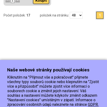
Koupit
Počet položek:
17
položek na stránku:
1
Naše webové stránky používají cookies
Kliknutím na "Přijmout vše a pokračovat" přijmete
všechny typy souborů cookie nebo klepnutím na "Zjistit
více a přizpůsobit" můžete zjistit více informací o
souborech cookie a změnit jejich nastavení. Váš
Doprava
Platba
Kontakt/Reklamace
souhlas a nastavení můžete kdykoliv změnit odkazem
Obchodní podmínky
Ochrana os.údajů
"Nastavení cookies" umístěným v zápatí. Informace o
zpracování osobních údajů naleznete na stránce
GDPR.