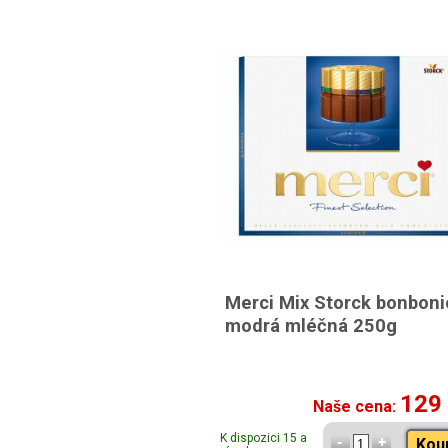
Merci Mix Storck bonboni
modrá mléčná 250g
129
Naše cena:
K dispozici 15 a
Kou