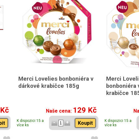
Merci Lovelies bonboniéra v
Merci Lovel
dárkové krabičce 185g
bonboniéra 
krabičce 18
 Kč
129 Kč
Naše cena:
Na
K dispozici 15 a
K dispozici 15 a
pit
Koupit
více ks
více ks