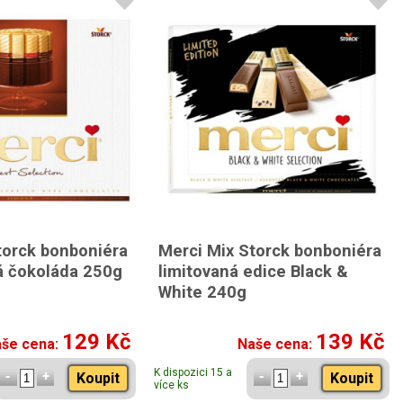
torck bonboniéra
Merci Mix Storck bonboniéra
 čokoláda 250g
limitovaná edice Black &
White 240g
129 Kč
139 Kč
še cena:
Naše cena:
K dispozici 15 a
Koupit
Koupit
více ks