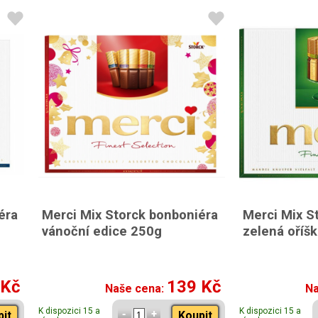
éra
Merci Mix Storck bonboniéra
Merci Mix S
vánoční edice 250g
zelená oříš
 Kč
139 Kč
Naše cena:
Na
K dispozici 15 a
K dispozici 15 a
pit
Koupit