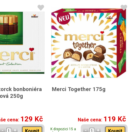
torck bonboniéra
Merci Together 175g
ková 250g
129 Kč
119 Kč
še cena:
Naše cena:
K dispozici 15 a
Koupit
Koupit