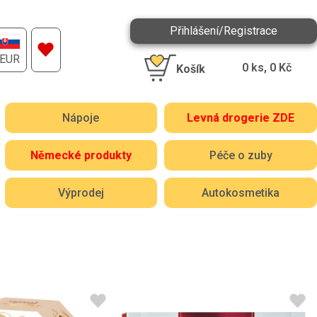
Přihlášení/Registrace
EUR
0
ks,
0
Kč
Košík
Nápoje
Levná drogerie ZDE
Německé produkty
Péče o zuby
Výprodej
Autokosmetika