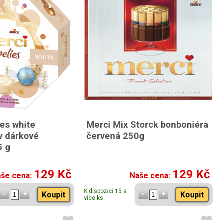
ies white
Merci Mix Storck bonboniéra
v dárkové
červená 250g
5 g
129 Kč
129 Kč
še cena:
Naše cena:
K dispozici 15 a
Koupit
Koupit
více ks