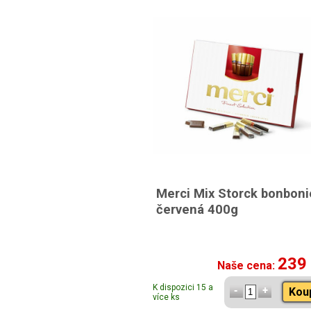
Merci Mix Storck bonboni
červená 400g
239
Naše cena:
K dispozici 15 a
Kou
více ks