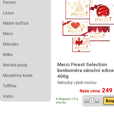
Ferrero
Lexus
Maitre truffout
Merci
Mieszko
Milka
Merci Finest Selection
Mořské plody
bonboniéra vánoční edice
Mozartovy koule
400g
Náhodný výběr motivu
Toffifee
249
Naše cena:
Vobro
K dispozici 15 a
Kou
více ks