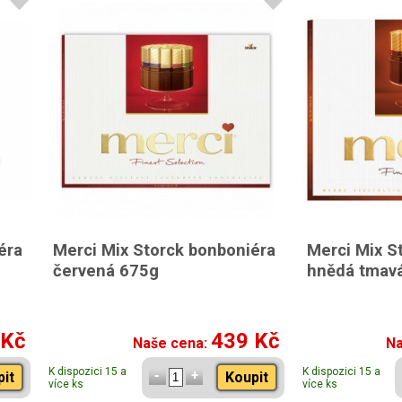
éra
Merci Mix Storck bonboniéra
Merci Mix S
červená 675g
hnědá tmavá
 Kč
439 Kč
Naše cena:
Na
K dispozici 15 a
K dispozici 15 a
pit
Koupit
více ks
více ks