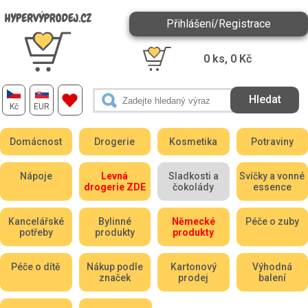
Přihlášení/Registrace
0
ks,
0
Kč
Kč
EUR
Domácnost
Drogerie
Kosmetika
Potraviny
Nápoje
Levná
Sladkosti a
Svíčky a vonné
drogerie ZDE
čokolády
essence
Kancelářské
Bylinné
Německé
Péče o zuby
potřeby
produkty
produkty
Péče o dítě
Nákup podle
Kartonový
Výhodná
značek
prodej
balení