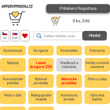
Přihlášení/Registrace
0
ks,
0
Kč
Kč
EUR
Domácnost
Drogerie
Kosmetika
Potraviny
Nápoje
Levná
Sladkosti a
Svíčky a vonné
drogerie ZDE
čokolády
essence
Kancelářské
Bylinné
Německé
Péče o zuby
potřeby
produkty
produkty
Péče o dítě
Nákup podle
Kartonový
Výhodná
značek
prodej
balení