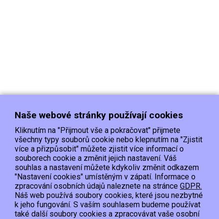
Naše webové stránky používají cookies
Kliknutím na "Přijmout vše a pokračovat" přijmete
všechny typy souborů cookie nebo klepnutím na "Zjistit
více a přizpůsobit" můžete zjistit více informací o
souborech cookie a změnit jejich nastavení. Váš
Doprava
Platba
Kontakt/Reklamace
souhlas a nastavení můžete kdykoliv změnit odkazem
Obchodní podmínky
Ochrana os.údajů
"Nastavení cookies" umístěným v zápatí. Informace o
zpracování osobních údajů naleznete na stránce
GDPR.
Náš web používá soubory cookies, které jsou nezbytné
EET :Podle zákona o evidenci tržeb je prodávající povinen vystavit kupujícímu
k jeho fungování. S vaším souhlasem budeme používat
účtenku.
také další soubory cookies a zpracovávat vaše osobní