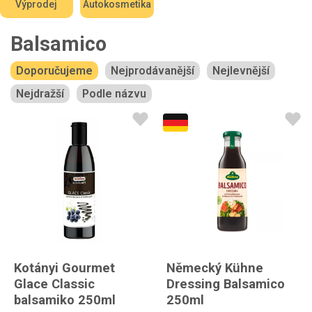
Výprodej
Autokosmetika
Balsamico
Doporučujeme
Nejprodávanější
Nejlevnější
Nejdražší
Podle názvu
Kotányi Gourmet
Německý Kühne
Glace Classic
Dressing Balsamico
balsamiko 250ml
250ml