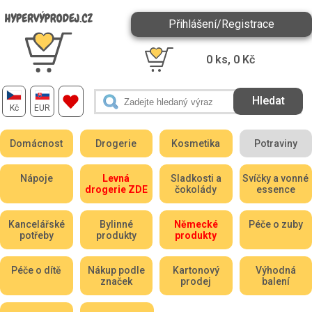
Přihlášení/Registrace
0
ks,
0
Kč
Kč
EUR
Domácnost
Drogerie
Kosmetika
Potraviny
Nápoje
Levná
Sladkosti a
Svíčky a vonné
drogerie ZDE
čokolády
essence
Kancelářské
Bylinné
Německé
Péče o zuby
potřeby
produkty
produkty
Péče o dítě
Nákup podle
Kartonový
Výhodná
značek
prodej
balení