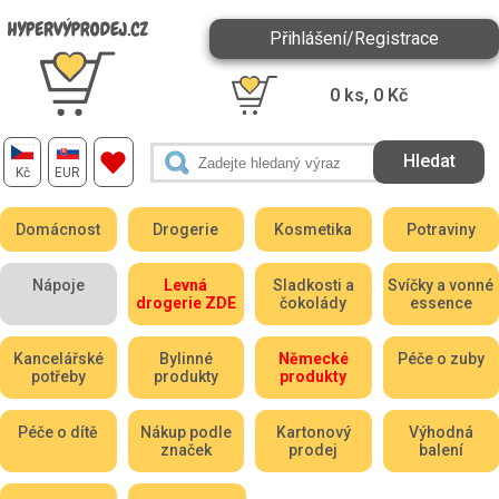
Přihlášení/Registrace
0
ks,
0
Kč
Kč
EUR
Domácnost
Drogerie
Kosmetika
Potraviny
Nápoje
Levná
Sladkosti a
Svíčky a vonné
drogerie ZDE
čokolády
essence
Kancelářské
Bylinné
Německé
Péče o zuby
potřeby
produkty
produkty
Péče o dítě
Nákup podle
Kartonový
Výhodná
značek
prodej
balení