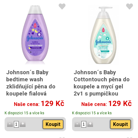
Johnson´s Baby
Johnson´s Baby
bedtime wash
Cottontouch pěna do
zklidňující pěna do
koupele a mycí gel
koupele fialová
2v1 s pumpičkou
500ml
500ml
129 Kč
129 Kč
Naše cena:
Naše cena:
K dispozici 15 a více ks
K dispozici 15 a více ks
Koupit
Koupit