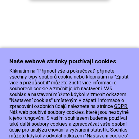
Naše webové stránky používají cookies
Kliknutím na "Přijmout vše a pokračovat" přijmete
všechny typy souborů cookie nebo klepnutím na "Zjistit
více a přizpůsobit" můžete zjistit více informací o
souborech cookie a změnit jejich nastavení. Váš
Doprava
Platba
Kontakt/Reklamace
souhlas a nastavení můžete kdykoliv změnit odkazem
Obchodní podmínky
Ochrana os.údajů
"Nastavení cookies" umístěným v zápatí. Informace o
zpracování osobních údajů naleznete na stránce
GDPR.
Náš web používá soubory cookies, které jsou nezbytné
EET :Podle zákona o evidenci tržeb je prodávající povinen vystavit kupujícímu
k jeho fungování. S vaším souhlasem budeme používat
účtenku.
také další soubory cookies a zpracovávat vaše osobní
Zároveň je povinen zaevidovat přijatou tržbu u správce daně online; v případě
údaje pro analýzu chování a vytváření statistik. Souhlas
technického výpadku pak nejpozději do 48 hodin.
můžete kdykoliv odvolat odkazem "Nastavení cookies"