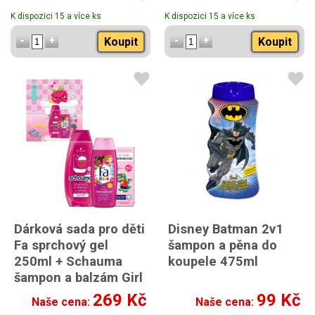
Vademecum pasta na
K dispozici 15 a více ks
K dispozici 15 a více ks
zuby 50ml
Koupit
Koupit
Dárková sada pro děti
Disney Batman 2v1
Fa sprchový gel
šampon a pěna do
250ml + Schauma
koupele 475ml
šampon a balzám Girl
2v1 400ml +
269 Kč
99 Kč
Naše cena:
Naše cena:
Vademecum pasta na