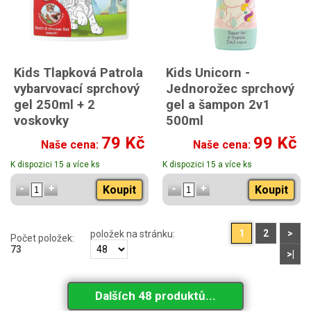
Kids Tlapková Patrola
Kids Unicorn -
vybarvovací sprchový
Jednorožec sprchový
gel 250ml + 2
gel a šampon 2v1
voskovky
500ml
79 Kč
99 Kč
Naše cena:
Naše cena:
K dispozici 15 a více ks
K dispozici 15 a více ks
Koupit
Koupit
1
2
>
položek na stránku:
Počet položek:
73
>|
Dalších 48 produktů...