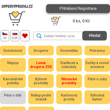
Přihlášení/Registrace
0
ks,
0
Kč
Kč
EUR
Domácnost
Drogerie
Kosmetika
Potraviny
Nápoje
Levná
Sladkosti a
Svíčky a vonné
drogerie ZDE
čokolády
essence
Kancelářské
Bylinné
Německé
Péče o zuby
potřeby
produkty
produkty
Péče o dítě
Nákup podle
Kartonový
Výhodná
značek
prodej
balení