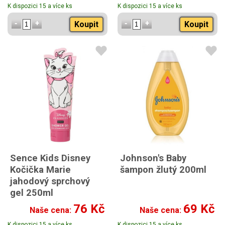
K dispozici 15 a více ks
K dispozici 15 a více ks
Koupit
Koupit
Sence Kids Disney
Johnson's Baby
Kočička Marie
šampon žlutý 200ml
jahodový sprchový
gel 250ml
76 Kč
69 Kč
Naše cena:
Naše cena:
K dispozici 15 a více ks
K dispozici 15 a více ks