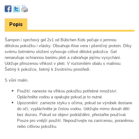
Popis
Šampon i sprchový gel 2v1 od Bübchen Kids pečuje o jemnou
dětskou
pokožku i vlásky
. Obsahuje Aloe vera i pšeničný protein. Díky
svému šetrnému složení
vyhovuje citlivé dětské pokožce
. Gel
nenarušuje ochrannou bariéru pleti a zabraňuje jejímu vysychání.
Udržuje přirozenou vlhkost v pleti. V roztomilém obalu s malinou.
Šetrný k pokožce,
šetrný k životnímu prostředí
.
S vůní malin.
Použití: naneste na vlhkou pokožku potřebné množství.
Opláchněte vodou a opakujte pokud je to nutné.
Upozornění: zamezte styku s očima, pokud se výrobek dostane
do očí, vypláchněte je čistou vodou. Udržujte mimo dosah dětí
bez dozoru. Pokud se objeví podráždění, přestaňte používat.
Pouze pro vnější použití. Nepoužívejte na zanícenou, poraněnou
nebo citlivou pokožku.