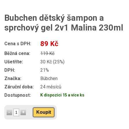
Bubchen dětský šampon a
sprchový gel 2v1 Malina 230ml
89 Kč
Cena s DPH:
Běžná cena:
119 Kč
Ušetříte:
30 Kč (25%)
DPH:
21%
Značka:
Bübchen
Záruční doba:
24 měsíců
Dostupnost:
K dispozici 15 a více ks
Koupit