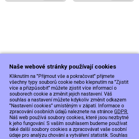
Naše webové stránky používají cookies
Kliknutím na "Přijmout vše a pokračovat" přijmete
všechny typy souborů cookie nebo klepnutím na "Zjistit
více a přizpůsobit" můžete zjistit více informací o
souborech cookie a změnit jejich nastavení. Váš
Doprava
Platba
Kontakt/Reklamace
souhlas a nastavení můžete kdykoliv změnit odkazem
Obchodní podmínky
Ochrana os.údajů
"Nastavení cookies" umístěným v zápatí. Informace o
zpracování osobních údajů naleznete na stránce
GDPR.
Náš web používá soubory cookies, které jsou nezbytné
EET :Podle zákona o evidenci tržeb je prodávající povinen vystavit kupujícímu
k jeho fungování. S vaším souhlasem budeme používat
účtenku.
také další soubory cookies a zpracovávat vaše osobní
Zároveň je povinen zaevidovat přijatou tržbu u správce daně online; v případě
údaje pro analýzu chování a vytváření statistik. Souhlas
technického výpadku pak nejpozději do 48 hodin.