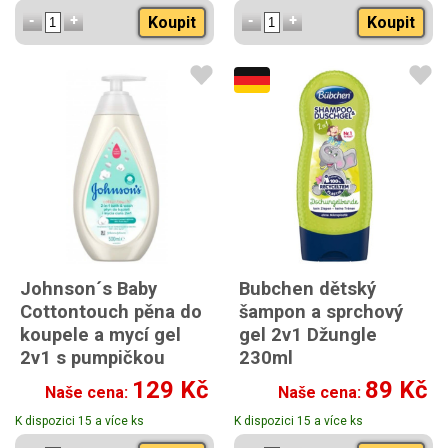
Koupit
Koupit
Johnson´s Baby
Bubchen dětský
Cottontouch pěna do
šampon a sprchový
koupele a mycí gel
gel 2v1 Džungle
2v1 s pumpičkou
230ml
500ml
129 Kč
89 Kč
Naše cena:
Naše cena:
K dispozici 15 a více ks
K dispozici 15 a více ks