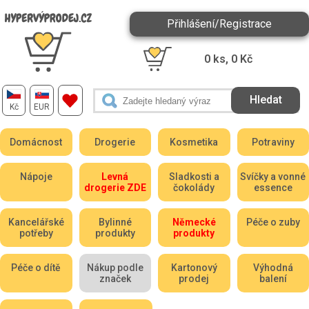
Přihlášení/Registrace
0
ks,
0
Kč
Kč
EUR
Domácnost
Drogerie
Kosmetika
Potraviny
Nápoje
Levná
Sladkosti a
Svíčky a vonné
drogerie ZDE
čokolády
essence
Kancelářské
Bylinné
Německé
Péče o zuby
potřeby
produkty
produkty
Péče o dítě
Nákup podle
Kartonový
Výhodná
značek
prodej
balení