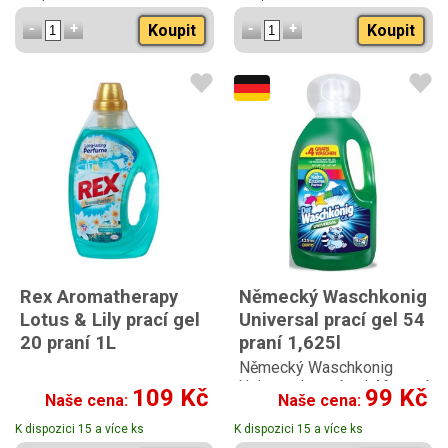
Koupit
Koupit
Rex Aromatherapy
Německý Waschkonig
Lotus & Lily prací gel
Universal prací gel 54
20 praní 1L
praní 1,625l
Německý Waschkonig
Universal prací gel 46 praní
109 Kč
99 Kč
Naše cena:
Naše cena:
1,625l
K dispozici 15 a více ks
K dispozici 15 a více ks