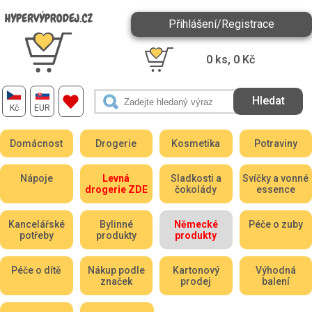
Přihlášení/Registrace
0
ks,
0
Kč
Kč
EUR
Domácnost
Drogerie
Kosmetika
Potraviny
Nápoje
Levná
Sladkosti a
Svíčky a vonné
drogerie ZDE
čokolády
essence
Kancelářské
Bylinné
Německé
Péče o zuby
potřeby
produkty
produkty
Péče o dítě
Nákup podle
Kartonový
Výhodná
značek
prodej
balení