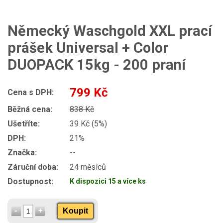
Německý Waschgold XXL prací
prášek Universal + Color
DUOPACK 15kg - 200 praní
799 Kč
Cena s DPH:
Běžná cena:
838 Kč
Ušetříte:
39 Kč (5%)
DPH:
21%
Značka:
--
Záruční doba:
24 měsíců
Dostupnost:
K dispozici 15 a více ks
Koupit