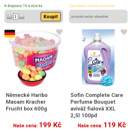
K dispozici 15 a více ks
Vyprodáno, termín neznámý
Koupit
produkt nelze objednat.
Německé Haribo
Sofin Complete Care
Maoam Kracher
Perfume Bouquet
Frucht box 600g
aviváž fialová XXL
2,5l 100pd
199 Kč
119 Kč
Naše cena:
Naše cena: