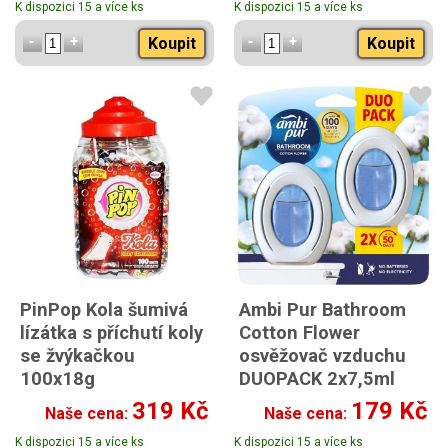
K dispozici 15 a více ks
K dispozici 15 a více ks
Koupit
Koupit
PinPop Kola šumivá
Ambi Pur Bathroom
lízátka s příchutí koly
Cotton Flower
se žvýkačkou
osvěžovač vzduchu
100x18g
DUOPACK 2x7,5ml
319 Kč
179 Kč
Naše cena:
Naše cena:
K dispozici 15 a více ks
K dispozici 15 a více ks