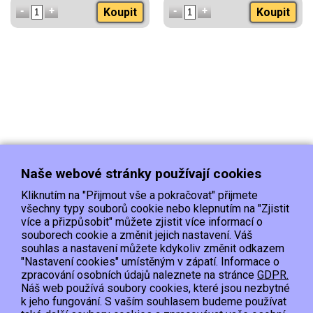
Koupit
Koupit
Naše webové stránky používají cookies
Kliknutím na "Přijmout vše a pokračovat" přijmete
všechny typy souborů cookie nebo klepnutím na "Zjistit
více a přizpůsobit" můžete zjistit více informací o
souborech cookie a změnit jejich nastavení. Váš
Doprava
Platba
Kontakt/Reklamace
souhlas a nastavení můžete kdykoliv změnit odkazem
Obchodní podmínky
Ochrana os.údajů
"Nastavení cookies" umístěným v zápatí. Informace o
zpracování osobních údajů naleznete na stránce
GDPR.
Náš web používá soubory cookies, které jsou nezbytné
EET :Podle zákona o evidenci tržeb je prodávající povinen vystavit kupujícímu
k jeho fungování. S vaším souhlasem budeme používat
účtenku.