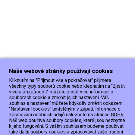
Naše webové stránky používají cookies
Kliknutím na "Přijmout vše a pokračovat" přijmete
všechny typy souborů cookie nebo klepnutím na "Zjistit
více a přizpůsobit" můžete zjistit více informací o
souborech cookie a změnit jejich nastavení. Váš
Doprava
Platba
Kontakt/Reklamace
souhlas a nastavení můžete kdykoliv změnit odkazem
Obchodní podmínky
Ochrana os.údajů
"Nastavení cookies" umístěným v zápatí. Informace o
zpracování osobních údajů naleznete na stránce
GDPR.
Náš web používá soubory cookies, které jsou nezbytné
EET :Podle zákona o evidenci tržeb je prodávající povinen vystavit kupujícímu
k jeho fungování. S vaším souhlasem budeme používat
účtenku.
také další soubory cookies a zpracovávat vaše osobní