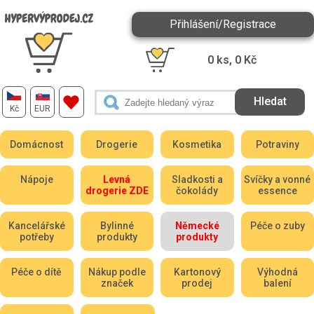
Přihlášení/Registrace
0
ks,
0
Kč
Kč
EUR
Domácnost
Drogerie
Kosmetika
Potraviny
Nápoje
Levná
Sladkosti a
Svíčky a vonné
drogerie ZDE
čokolády
essence
Kancelářské
Bylinné
Německé
Péče o zuby
potřeby
produkty
produkty
Péče o dítě
Nákup podle
Kartonový
Výhodná
značek
prodej
balení