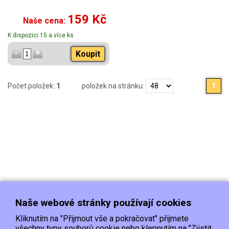
159 Kč
Naše cena:
K dispozici 15 a více ks
Koupit
Počet položek:
1
položek na stránku:
1
Naše webové stránky používají cookies
Kliknutím na "Přijmout vše a pokračovat" přijmete
všechny typy souborů cookie nebo klepnutím na "Zjistit