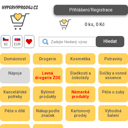
Přihlášení/Registrace
0
ks,
0
Kč
Kč
EUR
Domácnost
Drogerie
Kosmetika
Potraviny
Nápoje
Levná
Sladkosti a
Svíčky a vonné
drogerie ZDE
čokolády
essence
Kancelářské
Bylinné
Německé
Péče o zuby
potřeby
produkty
produkty
Péče o dítě
Nákup podle
Kartonový
Výhodná
značek
prodej
balení